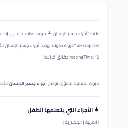
title: "أجزاء جسم الإنسان 🧍 كروت تعليمية عربي-إنجليزي للأطفال"
description: "كروت ملونة توضح أجزاء جسم الإنسان للأطفال باللغتين العربية والإنجليزية."
readingTime: "2 دقائق قراءة"
كروت تعليمية مصوّرة توضح
أجزاء جسم الإنسان
للأطف
🧍 الأجزاء التي يتعلمها الطفل
| العربية | الإنجليزية |