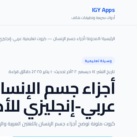
IGY Apps
أدوات سريعة وتطبيقات هاتف
الرئيسية
/
المدونة
/
أجزاء جسم الإنسان — كروت تعليمية عربي-إنجليزي
وسيلة تعليمية
تاريخ النشر: ١٤ ديسمبر ٢٠٢٠
آخر تحديث: ١٠ يناير ٢٠٢٥
2 دقائق قراءة
أجزاء جسم الإنس
عربي-إنجليزي للأ
كروت ملونة توضح أجزاء جسم الإنسان باللغتين العربية والإ