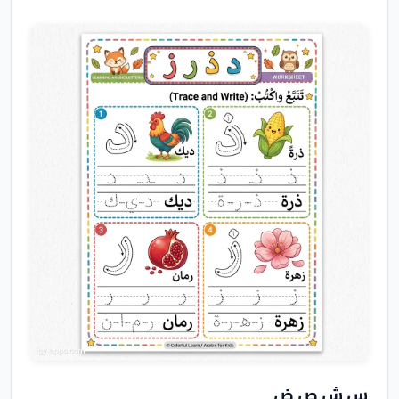
س ش ص ض