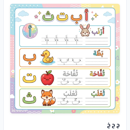
ج ح خ