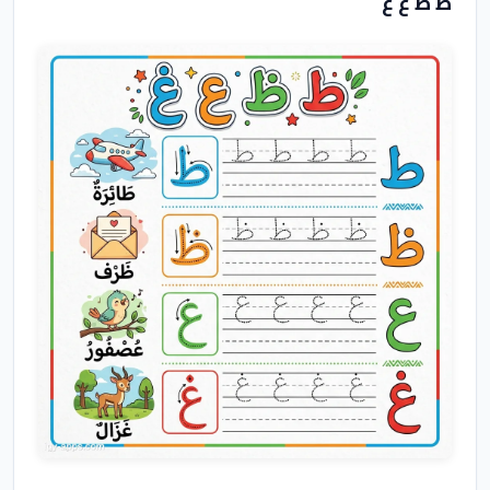
ط ظ ع غ