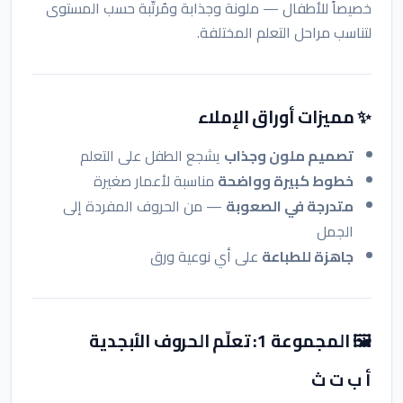
خصيصاً للأطفال — ملونة وجذابة ومُرتّبة حسب المستوى
لتناسب مراحل التعلم المختلفة.
✨ مميزات أوراق الإملاء
تصميم ملون وجذاب
يشجع الطفل على التعلم
خطوط كبيرة وواضحة
مناسبة لأعمار صغيرة
متدرجة في الصعوبة
— من الحروف المفردة إلى
الجمل
جاهزة للطباعة
على أي نوعية ورق
🖼️ المجموعة 1: تعلّم الحروف الأبجدية
أ ب ت ث