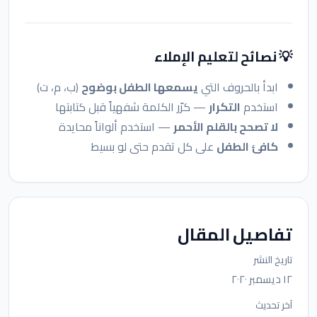
💡 نصائح لتعليم الإملاء
ابدأ بالحروف التي
يسمعها الطفل بوضوح
(ب، م، ت)
استخدم
التكرار
— كرّر الكلمة شفهياً قبل كتابتها
لا تصحح بالقلم الأحمر
— استخدم ألواناً محايدة
كافئ الطفل
على كل تقدم حتى لو بسيط
تفاصيل المقال
تاريخ النشر
١٢ ديسمبر ٢٠٢٠
آخر تحديث