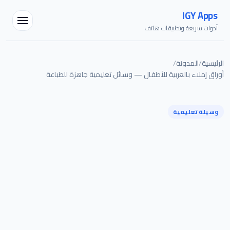
IGY Apps
أدوات سريعة وتطبيقات هاتف
الرئيسية
/
المدونة
/
أوراق إملاء بالعربية للأطفال — وسائل تعليمية جاهزة للطباعة
وسيلة تعليمية
مساعد IGY
متصل — اسألني أي شيء