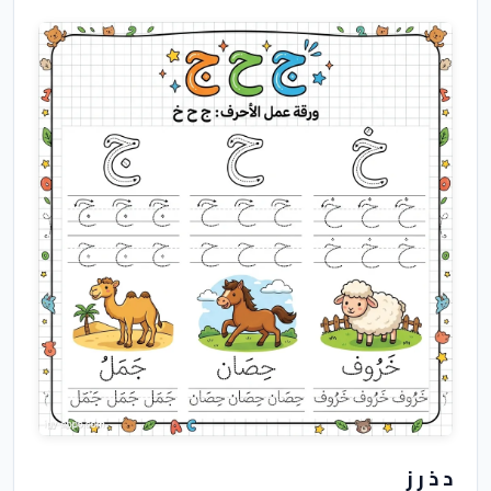
د ذ ر ز