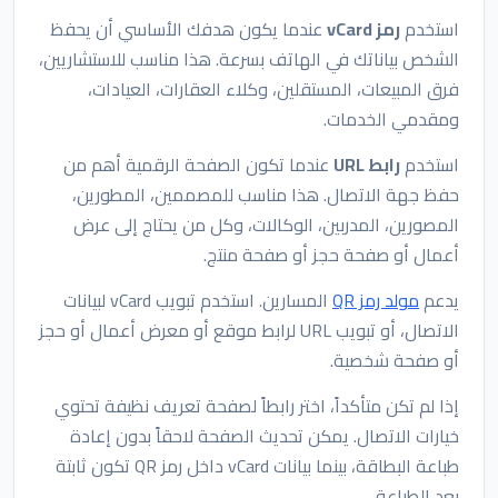
استخدم
رمز vCard
عندما يكون هدفك الأساسي أن يحفظ
الشخص بياناتك في الهاتف بسرعة. هذا مناسب للاستشاريين،
فرق المبيعات، المستقلين، وكلاء العقارات، العيادات،
ومقدمي الخدمات.
استخدم
رابط URL
عندما تكون الصفحة الرقمية أهم من
حفظ جهة الاتصال. هذا مناسب للمصممين، المطورين،
المصورين، المدربين، الوكالات، وكل من يحتاج إلى عرض
أعمال أو صفحة حجز أو صفحة منتج.
يدعم
مولد رمز QR
المسارين. استخدم تبويب vCard لبيانات
الاتصال، أو تبويب URL لرابط موقع أو معرض أعمال أو حجز
أو صفحة شخصية.
إذا لم تكن متأكداً، اختر رابطاً لصفحة تعريف نظيفة تحتوي
خيارات الاتصال. يمكن تحديث الصفحة لاحقاً بدون إعادة
طباعة البطاقة، بينما بيانات vCard داخل رمز QR تكون ثابتة
بعد الطباعة.