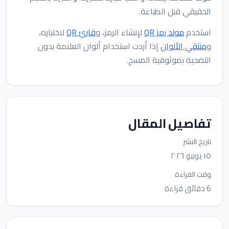
الحقيقي قبل الطباعة.
استخدم
مولد رمز QR
لإنشاء الرمز، و
قارئ QR
لاختباره،
و
منتقي الألوان
إذا أردت استخدام ألوان العلامة بدون
التضحية بموثوقية المسح.
تفاصيل المقال
تاريخ النشر
١٥ يونيو ٢٠٢٦
وقت القراءة
6 دقائق قراءة