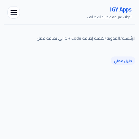
IGY Apps
أدوات سريعة وتطبيقات هاتف
الرئيسية
/
المدونة
/
كيفية إضافة QR Code إلى بطاقة عمل
دليل عملي
مساعد IGY
متصل — اسألني أي شيء