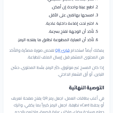
اطبع عينة واحدة إن أمكن.
امسحها بهاتفين على الأقل.
اختبر تحت إضاءة داخلية عادية.
تأكد أن الوجهة تفتح بسرعة.
تأكد أن العبارة المطبوعة تطابق ما يفتحه الرمز.
يمكنك أيضاً استخدام
قارئ QR
لفحص صورة مصدّرة والتأكد
من المحتوى المشفر قبل إرسال الملف للطباعة.
إذا كان المسح غير موثوق، كبّر الرمز، بسّط المحتوى، حسّن
التباين، أو أزل الشعار الداخلي.
التوصية النهائية
في أغلب بطاقات العمل، اجعل رمز QR يفتح صفحة تعريف
أو يحفظ vCard نظيفة. اجعل الرمز كبيراً بما يكفي، واترك
حوله مساحة بيضاء، واكتب عبارة قصيرة، واختبره بالحجم