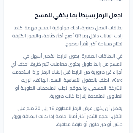
اجعل الرمز بسيطاً بما يكفي للمسح
بطاقات العمل صغيرة، لذلك موثوقية المسح مهمة. كلما
زادت البيانات داخل رمز QR أصبح أكثر كثافة، والرموز الكثيفة
تحتاج مساحة أكبر لتُقرأ بوضوح.
في البطاقات الصغيرة، يكون الرابط القصير أسهل في
المسح من رابط طويل يحتوي معاملات تتبع كثيرة. احذف أي
أجزاء غير ضرورية من الرابط قبل إنشاء الرمز. وإذا استخدمت
vCard، اكتفِ بالحقول الأساسية: الاسم، الهاتف، البريد،
الشركة، المسمى، والموقع. تجنب الملاحظات الطويلة أو
العناوين المتعددة إلا إذا كانت ضرورية.
يفضل أن يكون عرض الرمز المطبوع 18 إلى 20 ملم على
الأقل. الحجم الأكبر أكثر أماناً، خاصة إذا كانت البطاقة بورق
خشن أو حبر ملون أو طبقة مطفية.