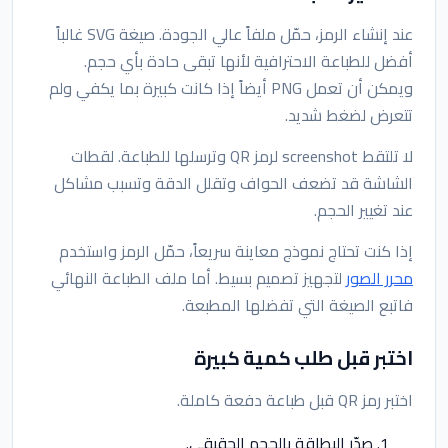
عند إنشاء الرمز، حمّل ملفاً عالي الجودة. صيغة SVG غالباً
أفضل للطباعة الاحترافية لأنها تبقى حادة بأي حجم.
ويمكن أن تعمل PNG أيضاً إذا كانت كبيرة بما يكفي ولم
تتعرض لضغط شديد.
لا تلتقط screenshot لرمز QR وترسلها للطباعة. لقطات
الشاشة قد تضعف الحواف وتقلل الدقة وتسبب مشاكل
عند تغيير الحجم.
إذا كنت تحتاج نموذج معاينة سريعاً، حمّل الرمز واستخدم
محرر الصور
لتجهيز تصميم بسيط. أما ملف الطباعة النهائي
فاتبع الصيغة التي تفضلها المطبعة.
اختبر قبل طلب كمية كبيرة
اختبر رمز QR قبل طباعة دفعة كاملة.
صدّر البطاقة بالحجم الحقيقي.