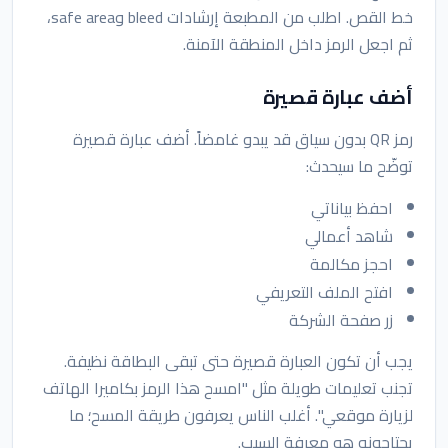
خط القص. اطلب من المطبعة إرشادات bleed وsafe area،
ثم اجعل الرمز داخل المنطقة الآمنة.
أضف عبارة قصيرة
رمز QR بدون سياق قد يبدو غامضاً. أضف عبارة قصيرة
توضّح ما سيحدث:
احفظ بياناتي
شاهد أعمالي
احجز مكالمة
افتح الملف التعريفي
زر صفحة الشركة
يجب أن تكون العبارة قصيرة حتى تبقى البطاقة نظيفة.
تجنب تعليمات طويلة مثل "امسح هذا الرمز بكاميرا الهاتف
لزيارة موقعي". أغلب الناس يعرفون طريقة المسح؛ ما
يحتاجونه هو معرفة السبب.