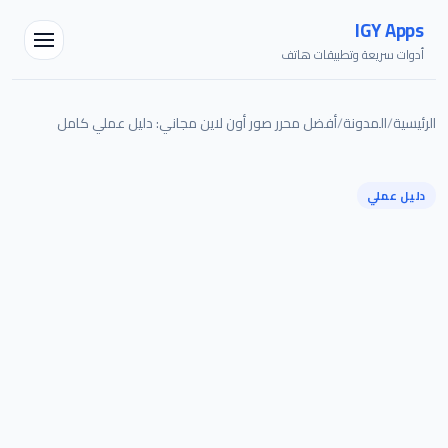
IGY Apps
أدوات سريعة وتطبيقات هاتف
الرئيسية
/
المدونة
/
أفضل محرر صور أون لاين مجاني: دليل عملي كامل
مساعد IGY
دليل عملي
متصل — اسألني أي شيء