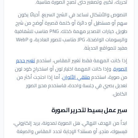
تحريك، تكبير، وتصغير حتى تصبح الصورة مناسبة.
النصوص والأشكال تساعد في الشرح السريع. أحيانًا يكون
سهم أو مستطيل أو دائرة أو كلمة قصيرة أوضح من شرح
طويل. خيارات التصدير مهمة كذلك. PNG مناسب للشفافية
والرسومات الواضحة، JPG مناسب للصور العادية، و WebP
مفيد للمواقع الحديثة.
إذا كانت المهمة فقط تغيير المقاس، استخدم
تغيير حجم
الصورة
. وإذا كانت المهمة اختيار لون أو استخراج كود لون
من صورة، استخدم
منتقي الألوان
. أما إذا احتجت أكثر من
تعديل بصري في جلسة واحدة، فاستخدم محرر الصور
الكامل.
سير عمل بسيط لتحرير الصورة
ابدأ من الهدف النهائي. هل الصورة لمدونة، بريد إلكتروني،
فيسبوك، متجر، أو مستند؟ الإجابة تحدد المقاس والصيغة