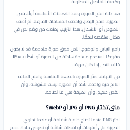
وكمية التفاصيل المطلوبة.
بعد ذلك افتح الصورة ونفذ التعديلات الأساسية أولًا. قص
الصورة، صحح الإطار، واحذف المساحات الفارغة. ثم أضف
النصوص أو الأشكال. هذا الترتيب يمنعك من وضع نص في
مكان ستقصه لاحقًا.
راجع التباين والوضوح. النص فوق صورة مزدحمة قد لا يكون
مقروءًا. استخدم مساحة هادئة من الصورة أو شكلًا بسيطًا
خلف النص إذا كان مهمًا.
في النهاية، صدّر الصورة بالصيغة المناسبة وافتح الملف
الناتج مرة واحدة. تأكد أن الصورة ليست مشوشة، وأن
القص صحيح، وأن الصيغة هي ما تحتاجه.
متى تختار PNG أو JPG أو WebP؟
اختر PNG عندما تحتاج خلفية شفافة أو عندما تحتوي
الصورة على أيقونات أو لقطات شاشة أو نصوص حادة. حجم