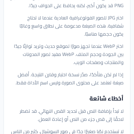
PNG قد يكون أكبر، لكنه يحافظ على الحواف جيدًا.
اختر JPG للصور الفوتوغرافية العادية عندما لا تحتاج
شفافية. هذه الصيغة مدعومة على نطاق واسع وغالبًا
يكون حجمها مناسبًا.
اختر WebP عندما تجهز صورًا لموقع حديث وتريد توازنًا جيدًا
بين الجودة وحجم الملف. WebP مفيد لصور المدونات
والمنتجات وصفحات الويب.
إذا لم تكن متأكدًا، صدّر نسخة اختبار وقارن النتيجة. أفضل
صيغة تعتمد على محتوى الصورة وليس اسم الأداة فقط.
أخطاء شائعة
لا تبدأ بإضافة النص قبل تحديد القص النهائي. قد تضطر
لاحقًا إلى قص جزء من النص أو إعادة العمل.
لا تستخدم نصًا صغيرًا جدًا في صور السوشيال. كثير من الناس