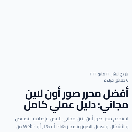
تاريخ النشر: ٢١ مايو ٢٠٢٦
6 دقائق قراءة
أفضل محرر صور أون لاين
مجاني: دليل عملي كامل
استخدم محرر صور أون لاين مجاني للقص وإضافة النصوص
والأشكال وتعديل الصور وتصدير PNG أو JPG أو WebP من