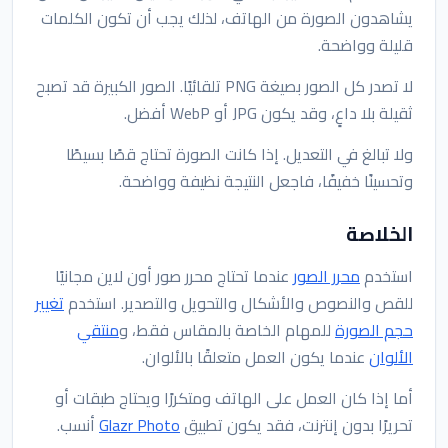
يشاهدون الصورة من الهاتف، لذلك يجب أن تكون الكلمات
قليلة وواضحة.
لا تصدر كل الصور بصيغة PNG تلقائيًا. الصور الكبيرة قد تصبح
ثقيلة بلا داعٍ، وقد يكون JPG أو WebP أفضل.
ولا تبالغ في التعديل. إذا كانت الصورة تحتاج قصًا بسيطًا
وتحسينًا خفيفًا، فاجعل النتيجة نظيفة وواضحة.
الخلاصة
استخدم
محرر الصور
عندما تحتاج محرر صور أون لاين مجانيًا
للقص والنصوص والأشكال والتحويل والتصدير. استخدم
تغيير
حجم الصورة
للمهام الخاصة بالمقاس فقط، و
منتقي
الألوان
عندما يكون العمل متعلقًا بالألوان.
أما إذا كان العمل على الهاتف ومتكررًا ويحتاج طبقات أو
تحريرًا بدون إنترنت، فقد يكون تطبيق
Glazr Photo
أنسب.