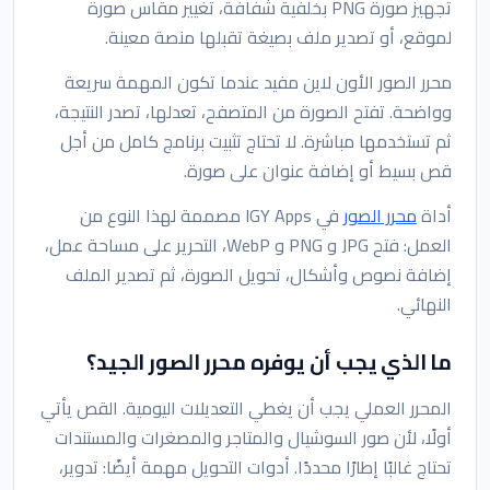
تجهيز صورة PNG بخلفية شفافة، تغيير مقاس صورة
لموقع، أو تصدير ملف بصيغة تقبلها منصة معينة.
محرر الصور الأون لاين مفيد عندما تكون المهمة سريعة
وواضحة. تفتح الصورة من المتصفح، تعدلها، تصدر النتيجة،
ثم تستخدمها مباشرة. لا تحتاج تثبيت برنامج كامل من أجل
قص بسيط أو إضافة عنوان على صورة.
أداة
محرر الصور
في IGY Apps مصممة لهذا النوع من
العمل: فتح JPG و PNG و WebP، التحرير على مساحة عمل،
إضافة نصوص وأشكال، تحويل الصورة، ثم تصدير الملف
النهائي.
ما الذي يجب أن يوفره محرر الصور الجيد؟
المحرر العملي يجب أن يغطي التعديلات اليومية. القص يأتي
أولًا، لأن صور السوشيال والمتاجر والمصغرات والمستندات
تحتاج غالبًا إطارًا محددًا. أدوات التحويل مهمة أيضًا: تدوير،