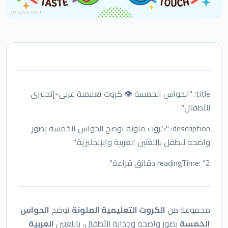
title: "الحواس الخمسة 👁️ كروت تعليمية عربي-إنجليزي
للأطفال"
description: "كروت ملونة توضح الحواس الخمسة بصور
واضحة للطفل باللغتين العربية والإنجليزية."
readingTime: "2 دقائق قراءة"
مجموعة من
الكروت التعليمية الملونة
توضح
الحواس
الخمسة
بصور واضحة وجذابة للأطفال، باللغتين
العربية