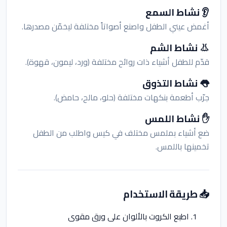
👂 نشاط السمع
أغمض عيني الطفل واصنع أصواتاً مختلفة ليخمّن مصدرها.
👃 نشاط الشم
قدّم للطفل أشياء ذات روائح مختلفة (ورد، ليمون، قهوة).
👅 نشاط التذوق
جرّب أطعمة بنكهات مختلفة (حلو، مالح، حامض).
✋ نشاط اللمس
ضع أشياء بملمس مختلف في كيس واطلب من الطفل
تخمينها باللمس.
📥 طريقة الاستخدام
اطبع الكروت بالألوان على ورق مقوى