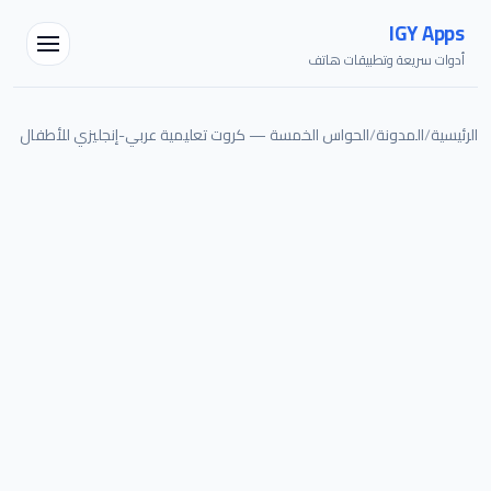
IGY Apps
أدوات سريعة وتطبيقات هاتف
الرئيسية
/
المدونة
/
الحواس الخمسة — كروت تعليمية عربي-إنجليزي للأطفال
مساعد IGY
متصل — اسألني أي شيء