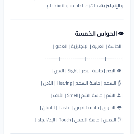
والإنجليزية
، جاهزة للطباعة والاستخدام.
👁️ الحواس الخمسة
| الحاسة | العربية | الإنجليزية | العضو |
|--------|---------|------------|-------|
| 👁️ البصر | حاسة البصر | Sight | العين |
| 👂 السمع | حاسة السمع | Hearing | الأذن |
| 👃 الشم | حاسة الشم | Smell | الأنف |
| 👅 التذوق | حاسة التذوق | Taste | اللسان |
| ✋ اللمس | حاسة اللمس | Touch | اليد/الجلد |