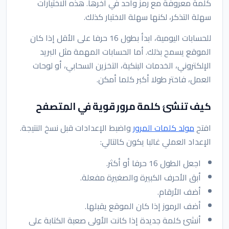
كلمة معروفة مع رمز واحد في آخرها. هذه الاختيارات
سهلة التذكر، لكنها سهلة الاختبار كذلك.
للحسابات اليومية، ابدأ بطول 16 حرفا على الأقل إذا كان
الموقع يسمح بذلك. أما الحسابات المهمة مثل البريد
الإلكتروني، الخدمات البنكية، التخزين السحابي، أو لوحات
العمل، فاختر طولا أكبر كلما أمكن.
كيف تنشئ كلمة مرور قوية في المتصفح
افتح
مولد كلمات المرور
واضبط الإعدادات قبل نسخ النتيجة.
الإعداد العملي غالبا يكون كالتالي:
اجعل الطول 16 حرفا أو أكثر.
أبق الأحرف الكبيرة والصغيرة مفعلة.
أضف الأرقام.
أضف الرموز إذا كان الموقع يقبلها.
أنشئ كلمة جديدة إذا كانت الأولى صعبة الكتابة على