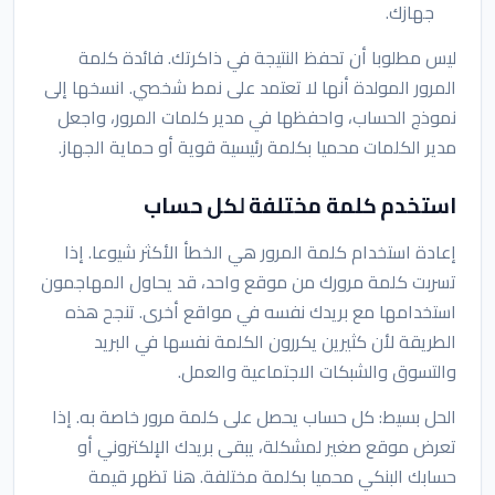
جهازك.
ليس مطلوبا أن تحفظ النتيجة في ذاكرتك. فائدة كلمة
المرور المولدة أنها لا تعتمد على نمط شخصي. انسخها إلى
نموذج الحساب، واحفظها في مدير كلمات المرور، واجعل
مدير الكلمات محميا بكلمة رئيسية قوية أو حماية الجهاز.
استخدم كلمة مختلفة لكل حساب
إعادة استخدام كلمة المرور هي الخطأ الأكثر شيوعا. إذا
تسربت كلمة مرورك من موقع واحد، قد يحاول المهاجمون
استخدامها مع بريدك نفسه في مواقع أخرى. تنجح هذه
الطريقة لأن كثيرين يكررون الكلمة نفسها في البريد
والتسوق والشبكات الاجتماعية والعمل.
الحل بسيط: كل حساب يحصل على كلمة مرور خاصة به. إذا
تعرض موقع صغير لمشكلة، يبقى بريدك الإلكتروني أو
حسابك البنكي محميا بكلمة مختلفة. هنا تظهر قيمة