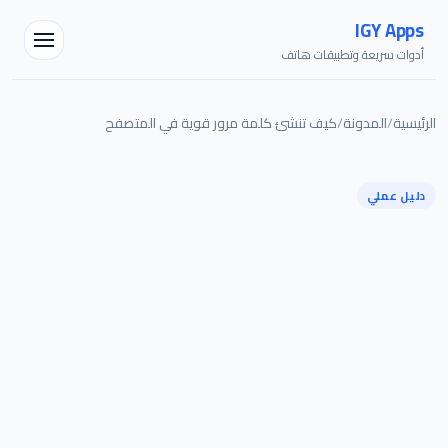
IGY Apps
أدوات سريعة وتطبيقات هاتف
الرئيسية
/
المدونة
/
كيف تنشئ كلمة مرور قوية في المتصفح
مساعد IGY
دليل عملي
متصل — اسألني أي شيء