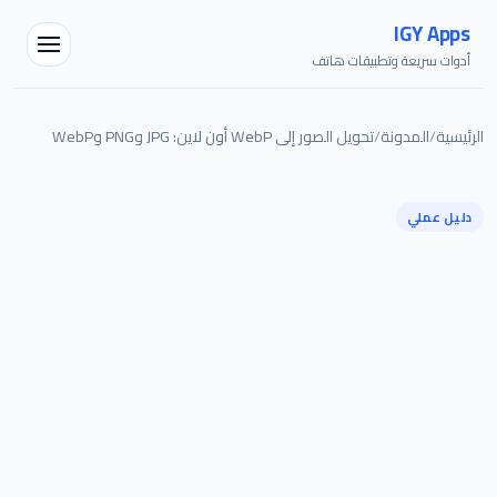
IGY Apps
أدوات سريعة وتطبيقات هاتف
الرئيسية
/
المدونة
/
تحويل الصور إلى WebP أون لاين: JPG وPNG وWebP
دليل عملي
مساعد IGY
متصل — اسألني أي شيء