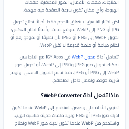
المنتجات، صفحات الأعمال، الصور المصغرة، صفحات
الهبوط، وأي مكان تكون سرعة الصفحة فيه مهمة.
لكن اختيار التنسيق لا يتعلق بالحجم فقط. أحيانًا تحتاج تحويل
JPG أو PNG إلى WebP لموقع حديث. وأحيانًا تحتاج العكس:
تحويل WebP إلى PNG أو JPEG لأن تطبيقًا أو نموذج رفع أو
نظام طباعة أو منصة قديمة لا تقبل WebP.
تتعامل أداة
محول WebP
في IGY Apps مع الاتجاهين.
يمكنك تحويل صور JPEG وPNG إلى WebP، أو تحويل صور
WebP إلى PNG أو JPEG. كما تدعم التحويل الدفعي، وتوفر
شريط جودة، وتعمل داخل المتصفح.
ماذا تفعل أداة WebP Converter؟
تحتوي الأداة على وضعين. استخدم
إلى WebP
عندما تكون
لديك صور JPEG أو PNG وتريد ملفات حديثة مناسبة للويب.
واستخدم
من WebP
عندما تكون لديك صور WebP وتحتاج