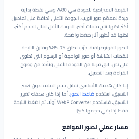
القيمة الافتراضية للجودة هي 80%، وهي نقطة بداية
جيدة لمعظم صور الويب. الجودة الأعلى تحافظ على تفاصيل
أكثر لكنها تنتج ملفات أكبر. الجودة الأقل تقلل الحجم أكثر،
لكنها قد تُظهر آثار ضغط واضحة.
للصور الفوتوغرافية، جرّب نطاق 75-85% وقارن النتيجة.
للقطات الشاشة أو صور الواجهة أو الرسوم التي تحتوي
على نص، ابق قريبًا من الجودة الأعلى وتأكد من وضوح
القراءة بعد التحميل.
إذا كان هدفك الأساسي تقليل حجم الملف بدون تغيير
التنسيق، استخدم
ضاغط الصور
. أما إذا كان هدفك تغيير
التنسيق، فاستخدم WebP Converter أولًا، ثم اضغط النتيجة
فقط إذا بقي حجمها كبيرًا.
مسار عملي لصور المواقع