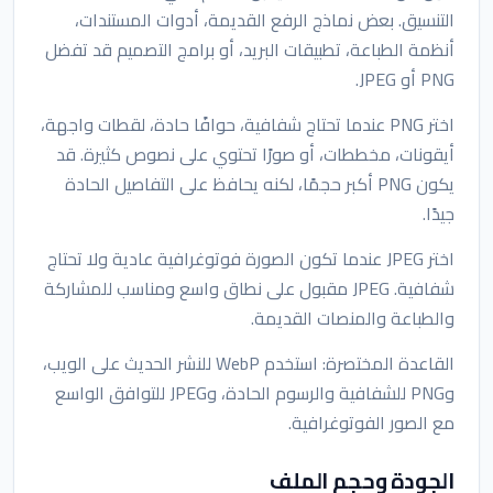
التنسيق. بعض نماذج الرفع القديمة، أدوات المستندات،
أنظمة الطباعة، تطبيقات البريد، أو برامج التصميم قد تفضل
PNG أو JPEG.
اختر PNG عندما تحتاج شفافية، حوافًا حادة، لقطات واجهة،
أيقونات، مخططات، أو صورًا تحتوي على نصوص كثيرة. قد
يكون PNG أكبر حجمًا، لكنه يحافظ على التفاصيل الحادة
جيدًا.
اختر JPEG عندما تكون الصورة فوتوغرافية عادية ولا تحتاج
شفافية. JPEG مقبول على نطاق واسع ومناسب للمشاركة
والطباعة والمنصات القديمة.
القاعدة المختصرة: استخدم WebP للنشر الحديث على الويب،
وPNG للشفافية والرسوم الحادة، وJPEG للتوافق الواسع
مع الصور الفوتوغرافية.
الجودة وحجم الملف