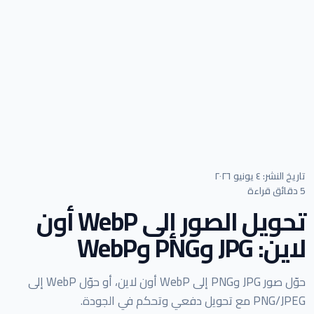
تاريخ النشر: ٤ يونيو ٢٠٢٦
5 دقائق قراءة
تحويل الصور إلى WebP أون
لاين: JPG وPNG وWebP
حوّل صور JPG وPNG إلى WebP أون لاين، أو حوّل WebP إلى
PNG/JPEG مع تحويل دفعي وتحكم في الجودة.