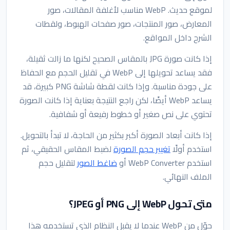
لموقع حديث. WebP مناسب لأغلفة المقالات، صور
المعارض، صور المنتجات، صور صفحات الهبوط، ولقطات
الشرح داخل المواقع.
إذا كانت صورة JPG بالمقاس الصحيح لكنها ما زالت ثقيلة،
فقد يساعد تحويلها إلى WebP في تقليل الحجم مع الحفاظ
على جودة مناسبة. وإذا كانت لقطة شاشة PNG كبيرة، قد
يساعد WebP أيضًا، لكن راجع النتيجة بعناية إذا كانت الصورة
تحتوي على نص صغير أو خطوط رفيعة أو شفافية.
إذا كانت أبعاد الصورة أكبر بكثير من الحاجة، لا تبدأ بالتحويل.
استخدم أولًا
تغيير حجم الصورة
لضبط المقاس الحقيقي، ثم
استخدم WebP Converter أو
ضاغط الصور
لتقليل حجم
الملف النهائي.
متى تحول WebP إلى PNG أو JPEG؟
حوّل من WebP عندما لا يقبل النظام الذي تستخدمه هذا