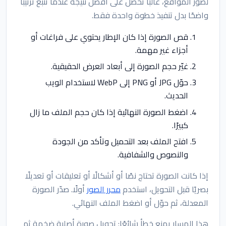
لصور المواقع، غالبًا تحصل على أفضل نتيجة عندما تتبع ترتيبًا
واضحًا بدل تنفيذ خطوة واحدة فقط.
قص الصورة إذا كان الإطار يحتوي على فراغات أو
أجزاء غير مهمة.
غيّر حجم الصورة إلى أبعاد العرض الحقيقية.
حوّل JPG أو PNG إلى WebP لاستخدام الويب
الحديث.
اضغط الصورة النهائية إذا كان حجم الملف ما زال
كبيرًا.
افتح الملف بعد التحميل وتأكد من الجودة
والنصوص والشفافية.
إذا كانت الصورة تحتاج نصًا أو أشكالًا أو تعليقات أو تعديلًا
بصريًا قبل التحويل، استخدم
محرر الصور
أولًا. صدّر الصورة
المعدلة، ثم حوّل أو اضغط الملف النهائي.
هذا المسار يمنع خطأ شائعًا: تحويل صورة أصلية ضخمة ثم