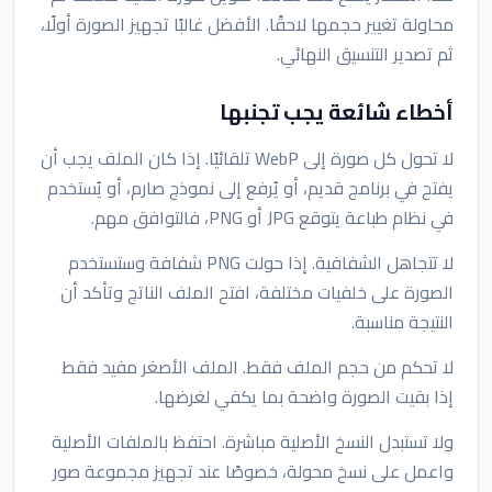
محاولة تغيير حجمها لاحقًا. الأفضل غالبًا تجهيز الصورة أولًا،
ثم تصدير التنسيق النهائي.
أخطاء شائعة يجب تجنبها
لا تحول كل صورة إلى WebP تلقائيًا. إذا كان الملف يجب أن
يفتح في برنامج قديم، أو يُرفع إلى نموذج صارم، أو يُستخدم
في نظام طباعة يتوقع JPG أو PNG، فالتوافق مهم.
لا تتجاهل الشفافية. إذا حولت PNG شفافة وستستخدم
الصورة على خلفيات مختلفة، افتح الملف الناتج وتأكد أن
النتيجة مناسبة.
لا تحكم من حجم الملف فقط. الملف الأصغر مفيد فقط
إذا بقيت الصورة واضحة بما يكفي لغرضها.
ولا تستبدل النسخ الأصلية مباشرة. احتفظ بالملفات الأصلية
واعمل على نسخ محولة، خصوصًا عند تجهيز مجموعة صور