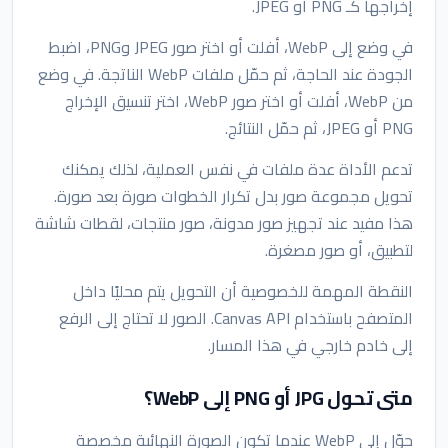
إخراجها كـ PNG أو JPEG.
في وضع إلى WebP، أفلت أو اختر صور JPEG وPNG، اضبط
الجودة عند الحاجة، ثم حمّل ملفات WebP الناتجة. في وضع
من WebP، أفلت أو اختر صور WebP، اختر تنسيق الإخراج
PNG أو JPEG، ثم حمّل النتائج.
تدعم الأداة عدة ملفات في نفس العملية، لذلك يمكنك
تحويل مجموعة صور بدل تكرار الخطوات صورة بعد صورة.
هذا مفيد عند تجهيز صور مدونة، صور منتجات، لقطات شاشة
لتطبيق، أو صور مصغرة.
النقطة المهمة للخصوصية أن التحويل يتم محليًا داخل
المتصفح باستخدام Canvas API. الصور لا تحتاج إلى الرفع
إلى خادم خارجي في هذا المسار.
متى تحول JPG أو PNG إلى WebP؟
حوّل إلى WebP عندما تكون الصورة النهائية مخصصة