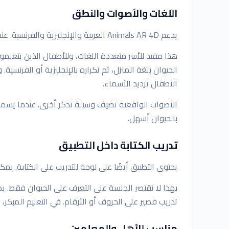
اللغات والأصوات والنطق
يدعم Animals AR 4D العربية والإنجليزية والفرنسية. عند اختيار اللغة، يسمع الطفل اسم الحيوان بالنطق المناسب.
هذا مفيد للأسر متعددة اللغات، وللأطفال الذين يتعلم
الحيوان بلغة المنزل، ثم تكراره بالإنجليزية أو الفرنس
الأطفال ترديد الأسماء.
الأصوات الواقعية تضيف وسيلة تذكر أخرى. عندما يسمع الط
بالحيوان أسهل.
تدريب الكتابة داخل التطبيق
يحتوي التطبيق أيضًا على لوحة للتدريب على الكتابة. يمك
بهذا لا تقتصر الجلسة على التعرف على الحيوان فقط. 
تدريب قصير على الحروف أو الأرقام. في التعليم المبكر،
مناسب للأهل والمعلمين