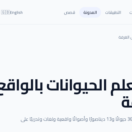
🇬🇧
ت
التطبيقات
المدونة
قصص
English
Animals A: تعلم الحيوانات بالواق
ة
تعرف على Animals AR 4D، تطبيق تعليمي للأطفال يضم 36 حيوانًا و13 ديناصورًا وأصواتًا واقعية ولغات وتدريبًا على