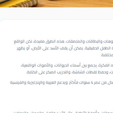
ديوهات والبطاقات والملصقات. هذه الطرق مفيدة، لكن الواقع
 الطفل الحقيقية. يمكن أن يقف الأسد على الأرض، أو يظهر
مختلفة.
iO مبني حول هذه الفكرة. يجمع بين أسماء الحيوانات، والأصوات الواقعية،
ات، وحفظ لقطات الشاشة، والتدريب المبكر على الكتابة.
التطبيق متاح مجانًا حسب صفحة التطبيق، ومناسب للأطفال من عمر 4 سنوات فأكثر. ويدعم العربية والإنجليزية والفرنسية
ا. المجموعة تشمل حيوانات مألوفة للأطفال مثل الأسد والفيل والحصان والدولفين