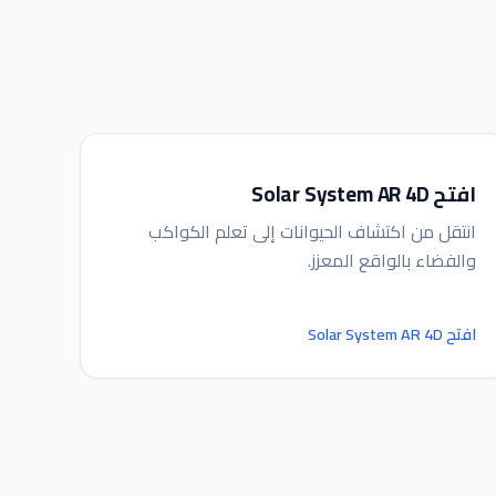
افتح Solar System AR 4D
انتقل من اكتشاف الحيوانات إلى تعلم الكواكب
مساعد IGY
والفضاء بالواقع المعزز.
متصل — اسألني أي شيء
افتح Solar System AR 4D