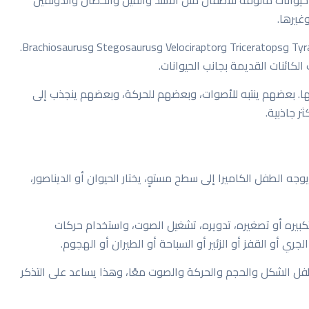
غيرها.
كما يحتوي التطبيق على 13 ديناصورًا، منها Tyrannosaurus وTriceratops وVelociraptor وStegosaurus وBrachiosaurus.
لكائنات القديمة بجانب الحيوانات.
ها. بعضهم ينتبه للأصوات، وبعضهم للحركة، وبعضهم ينجذب إلى
ر جاذبية.
جه الطفل الكاميرا إلى سطح مستوٍ، يختار الحيوان أو الديناصور،
كبيره أو تصغيره، تدويره، تشغيل الصوت، واستخدام حركات
ي أو القفز أو الزئير أو السباحة أو الطيران أو الهجوم.
لطفل الشكل والحجم والحركة والصوت معًا، وهذا يساعد على التذكر