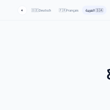
🇩🇪
🇫🇷
🇸🇦
العربية
Français
Deutsch
◐
ع