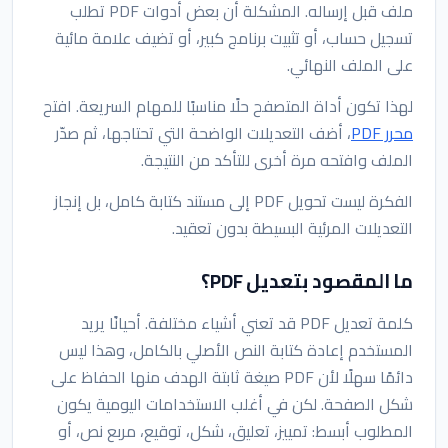
ملف قبل إرساله. المشكلة أن بعض أدوات PDF تطلب
تسجيل حساب، أو تثبيت برنامج كبير، أو تضيف علامة مائية
على الملف النهائي.
لهذا تكون أداة المتصفح حلًا مناسبًا للمهام السريعة. افتح
محرر PDF
، أضف التعديلات الواضحة التي تحتاجها، ثم صدّر
الملف وافتحه مرة أخرى للتأكد من النتيجة.
الفكرة ليست تحويل PDF إلى مستند كتابة كامل، بل إنجاز
التعديلات المرئية البسيطة بدون تعقيد.
ما المقصود بتعديل PDF؟
كلمة تعديل PDF قد تعني أشياء مختلفة. أحيانًا يريد
المستخدم إعادة كتابة النص الأصلي بالكامل، وهذا ليس
دائمًا سهلًا لأن PDF صيغة ثابتة الهدف منها الحفاظ على
شكل الصفحة. لكن في أغلب الاستخدامات اليومية يكون
المطلوب أبسط: تمييز، تعليق، شكل، توقيع، مربع نص، أو