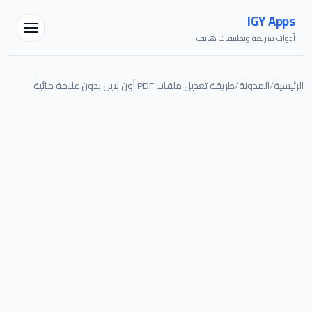
IGY Apps
أدوات سريعة وتطبيقات هاتف
الرئيسية
/
المدونة
/
طريقة تعديل ملفات PDF أون لاين بدون علامة مائية
مساعد IGY
متصل — اسألني أي شيء