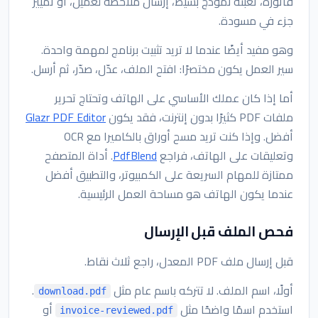
فاتورة، تعبئة نموذج بسيط، إرسال ملاحظة لعميل، أو تمييز
جزء في مسودة.
وهو مفيد أيضًا عندما لا تريد تثبيت برنامج لمهمة واحدة.
سير العمل يكون مختصرًا: افتح الملف، عدّل، صدّر، ثم أرسل.
أما إذا كان عملك الأساسي على الهاتف وتحتاج تحرير
ملفات PDF كثيرًا بدون إنترنت، فقد يكون
Glazr PDF Editor
أفضل. وإذا كنت تريد مسح أوراق بالكاميرا مع OCR
وتعليقات على الهاتف، فراجع
PdfBlend
. أداة المتصفح
ممتازة للمهام السريعة على الكمبيوتر، والتطبيق أفضل
عندما يكون الهاتف هو مساحة العمل الرئيسية.
فحص الملف قبل الإرسال
قبل إرسال ملف PDF المعدل، راجع ثلاث نقاط.
أولًا، اسم الملف. لا تتركه باسم عام مثل
.
download.pdf
استخدم اسمًا واضحًا مثل
أو
invoice-reviewed.pdf