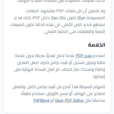
احذف تعليقات المسودة قبل مشاركة النسخة النهائية.
ولا تفترض أن كل ملفات PDF متشابهة. الملفات
الممسوحة ضوئيًا تكون غالبًا صورًا داخل PDF، لذلك قد لا
تستطيع تحديد النص الأصلي. في هذه الحالة تكون المربعات
النصية والتعليقات هي الاختيار العملي.
الخلاصة
استخدم
محرر PDF
عندما تحتاج تعديلًا سريعًا بدون علامة
مائية وبدون تسجيل أو تثبيت برامج كبيرة. اجعل التعديل
واضحًا ومحددًا، صدّر الملف، ثم افتح النسخة النهائية قبل
إرسالها.
للمهام البسيطة هذا أسرع من تثبيت برنامج كامل. وللعمل
المتكرر على الهاتف أو مسح الأوراق، استخدم تطبيقًا
مخصصًا مثل
Glazr PDF Editor
أو
PdfBlend
.