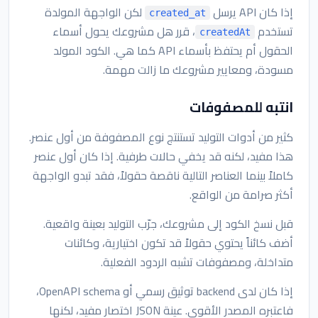
إذا كان API يرسل
لكن الواجهة المولدة
created_at
تستخدم
، قرر هل مشروعك يحول أسماء
createdAt
الحقول أم يحتفظ بأسماء API كما هي. الكود المولد
مسودة، ومعايير مشروعك ما زالت مهمة.
انتبه للمصفوفات
كثير من أدوات التوليد تستنتج نوع المصفوفة من أول عنصر.
هذا مفيد، لكنه قد يخفي حالات طرفية. إذا كان أول عنصر
كاملاً بينما العناصر التالية ناقصة حقولاً، فقد تبدو الواجهة
أكثر صرامة من الواقع.
قبل نسخ الكود إلى مشروعك، جرّب التوليد بعينة واقعية.
أضف كائناً يحتوي حقولاً قد تكون اختيارية، وكائنات
متداخلة، ومصفوفات تشبه الردود الفعلية.
إذا كان لدى backend توثيق رسمي أو OpenAPI schema،
فاعتبره المصدر الأقوى. عينة JSON اختصار مفيد، لكنها