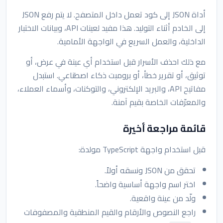
أداة JSON إلى كود تعمل داخل المتصفح. لا يتم رفع JSON
إلى الخادم أثناء التوليد. هذا مفيد لعينات API، وبيانات الاختبار
الداخلية، والعمل السريع في الواجهة الأمامية.
مع ذلك احذف الأسرار قبل استخدام أي عينة في عرض، أو
توثيق، أو تقرير خطأ، أو برومبت ذكاء اصطناعي. استبدل
مفاتيح API، والبريد الإلكتروني، والتوكنات، وأسماء العملاء،
والمعرّفات الخاصة بقيم آمنة.
قائمة مراجعة أخيرة
قبل استخدام واجهة TypeScript مولدة:
تحقق من JSON ونسقه أولاً.
اختر اسم واجهة أساسية واضحاً.
ولّد من عينة واقعية.
راجع النصوص والأرقام والقيم المنطقية والمصفوفات