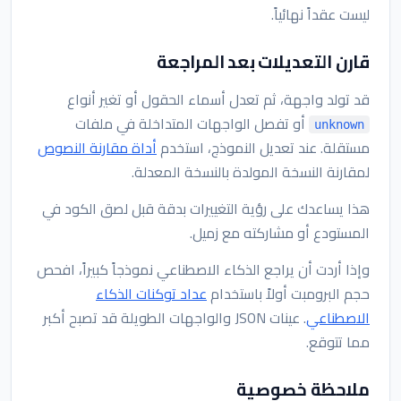
ليست عقداً نهائياً.
قارن التعديلات بعد المراجعة
قد تولد واجهة، ثم تعدل أسماء الحقول أو تغير أنواع
أو تفصل الواجهات المتداخلة في ملفات
unknown
مستقلة. عند تعديل النموذج، استخدم
أداة مقارنة النصوص
لمقارنة النسخة المولدة بالنسخة المعدلة.
هذا يساعدك على رؤية التغييرات بدقة قبل لصق الكود في
المستودع أو مشاركته مع زميل.
وإذا أردت أن يراجع الذكاء الاصطناعي نموذجاً كبيراً، افحص
حجم البرومبت أولاً باستخدام
عداد توكنات الذكاء
الاصطناعي
. عينات JSON والواجهات الطويلة قد تصبح أكبر
مما تتوقع.
ملاحظة خصوصية