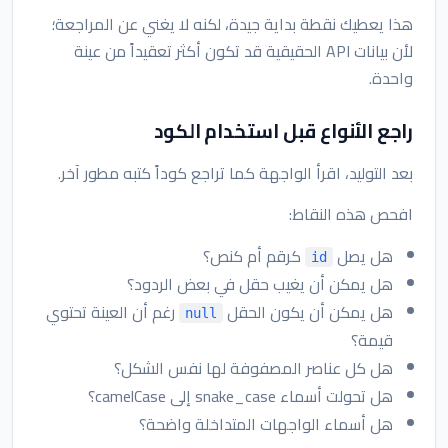
هذا يعطيك نقطة بداية جيدة، لكنه لا يغني عن المراجعة؛
لأن بيانات API الحقيقية قد تكون أكثر تعقيداً من عينة
واحدة.
راجع الأنواع قبل استخدام الكود
بعد التوليد، اقرأ الواجهة كما تراجع كوداً كتبه مطور آخر.
افحص هذه النقاط:
هل يصل
كرقم أم كنص؟
id
هل يمكن أن يغيب حقل في بعض الردود؟
هل يمكن أن يكون الحقل
رغم أن العينة تحتوي
null
قيمة؟
هل كل عناصر المصفوفة لها نفس الشكل؟
هل تحولت أسماء snake_case إلى camelCase؟
هل أسماء الواجهات المتداخلة واضحة؟