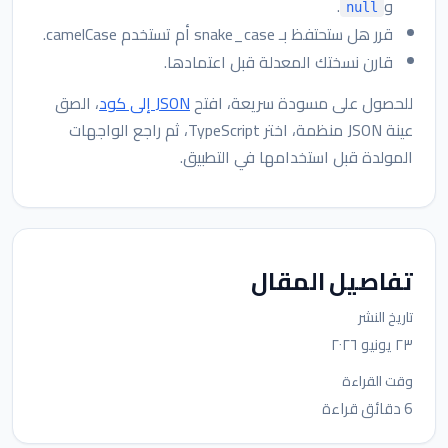
و
.
null
قرر هل ستحتفظ بـ snake_case أم تستخدم camelCase.
قارن نسختك المعدلة قبل اعتمادها.
للحصول على مسودة سريعة، افتح
JSON إلى كود
، الصق
عينة JSON منظمة، اختر TypeScript، ثم راجع الواجهات
المولدة قبل استخدامها في التطبيق.
تفاصيل المقال
تاريخ النشر
٢٣ يونيو ٢٠٢٦
وقت القراءة
6 دقائق قراءة