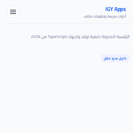
IGY Apps
أدوات سريعة وتطبيقات هاتف
الرئيسية
/
المدونة
/
كيفية توليد واجهات TypeScript من JSON
دليل سير عمل
مساعد IGY
متصل — اسألني أي شيء