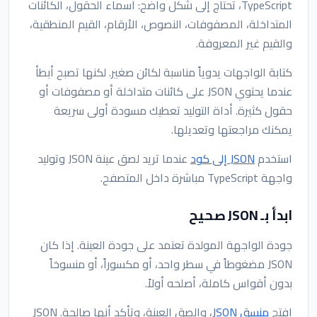
TypeScript، تحتاج إلى شكل واضح: أسماء الحقول، الكائنات
المتداخلة، المصفوفات، النصوص، الأرقام، القيم المنطقية،
والقيم غير المعروفة.
كتابة الواجهات يدوياً مناسبة لكائن صغير. لكنها تصبح أبطأ
عندما يحتوي JSON على كائنات متداخلة أو مصفوفات أو
حقول كثيرة. أداة التوليد تعطيك مسودة أولى سريعة
يمكنك مراجعتها وتعديلها.
استخدم
JSON إلى كود
عندما تريد لصق عينة JSON وتوليد
واجهة TypeScript مباشرة داخل المتصفح.
ابدأ بـ JSON صحيح
جودة الواجهة المولدة تعتمد على جودة العينة. إذا كان
JSON مضغوطاً في سطر واحد، أو مكسوراً، أو منسوخاً
بدون أقواس كاملة، أصلحه أولاً.
افتح
منسق JSON
، والصق العينة، وتأكد أنها صالحة. JSON