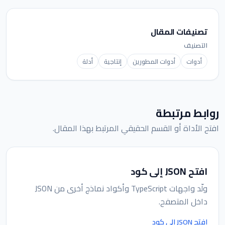
تصنيفات المقال
التصنيف
أدوات
أدوات المطورين
إنتاجية
أدلة
روابط مرتبطة
افتح الأداة أو القسم الحقيقي المرتبط بهذا المقال.
افتح JSON إلى كود
ولّد واجهات TypeScript وأكواد نماذج أخرى من JSON
داخل المتصفح.
افتح JSON إلى كود