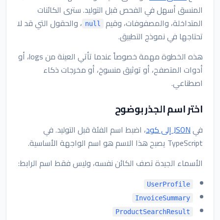
المنسق أسهل في الفحص قبل التوليد. سترى الكائنات
المتداخلة، والمصفوفات، وقيم
، والحقول التي قد لا
null
تحتاجها في نموذج التطبيق.
هذه الخطوة مهمة خصوصاً عندما تأتي العينة من logs، أو
أدوات المتصفح، أو توثيق منسوخ، أو مخرجات ذكاء
اصطناعي.
اختر اسم الجذر بوضوح
في
JSON إلى كود
، اضبط اسم الفئة قبل التوليد. في
TypeScript يصبح هذا الاسم هو اسم الواجهة الأساسية.
الأسماء الجيدة تصف الكائن نفسه، وليس فقط اسم الرابط:
UserProfile
InvoiceSummary
ProductSearchResult