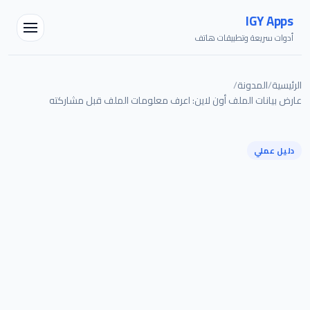
IGY Apps
أدوات سريعة وتطبيقات هاتف
الرئيسية
/
المدونة
/
عارض بيانات الملف أون لاين: اعرف معلومات الملف قبل مشاركته
مساعد IGY
متصل — اسألني أي شيء
دليل عملي