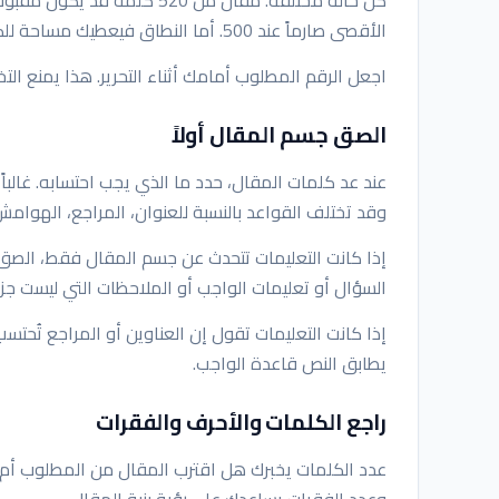
الأقصى صارماً عند 500. أما النطاق فيعطيك مساحة للكتابة الطبيعية مع الالتزام بالتعليمات.
اجعل الرقم المطلوب أمامك أثناء التحرير. هذا يمنع ا
الصق جسم المقال أولاً
عند عد كلمات المقال، حدد ما الذي يجب احتسابه. غالبا
وقد تختلف القواعد بالنسبة للعنوان، المراجع، الهوامش،
إذا كانت التعليمات تتحدث عن جسم المقال فقط، الص
السؤال أو تعليمات الواجب أو الملاحظات التي ليست جزءا
إذا كانت التعليمات تقول إن العناوين أو المراجع تُحت
يطابق النص قاعدة الواجب.
راجع الكلمات والأحرف والفقرات
عدد الكلمات يخبرك هل اقترب المقال من المطلوب أم لا
وعدد الفقرات يساعدك على رؤية بنية المقال.