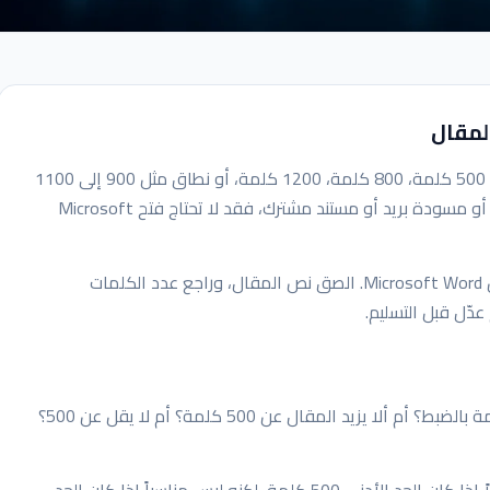
كثير من الواجبات المدرسية والجامعية تأتي بحد كلمات: 500 كلمة، 800 كلمة، 1200 كلمة، أو نطاق مثل 900 إلى 1100
كلمة. وإذا كنت تكتب في المتصفح أو تطبيق ملاحظات أو مسودة بريد أو مستند مشترك، فقد لا تحتاج فتح Microsoft
لعد كلمات المقال بدون Microsoft Word. الصق نص المقال، وراجع عدد الكلمات
دّل قبل التسليم.
قبل التحرير، حدد المطلوب بدقة. هل المطلوب 500 كلمة بالضبط؟ أم ألا يزيد المقال عن 500 كلمة؟ أم لا يقل عن 500؟
كل حالة مختلفة. مقال من 520 كلمة قد يكون مقبولاً إذا كان الحد الأدنى 500 كلمة، لكنه ليس مناسباً إذا كان الحد