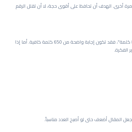
مرة أخرى. الهدف أن تحافظ على أقوى حجة، لا أن تقلل الرقم
النقص ليس دائماً مشكلة. إذا كان المطلوب "حتى 800 كلمة"، فقد تكون إجابة واضحة من 650 كلمة كافية. أما إذا
تجعل المقال أضعف حتى لو أصبح العدد مناسباً.