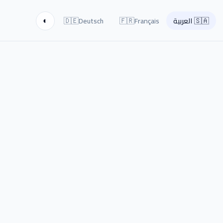
🇩🇪
🇫🇷
🇸🇦
العربية
Français
Deutsch
◐