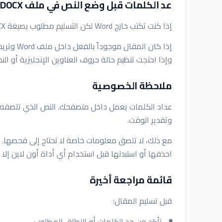
عد الكلمات قبل وضع النص في ملف DOCX
إذا كنت تكتب خارج Word لكن التسليم مطلوب بصيغة DOCX، فعدّل النص واحسبه أولاً، ثم ضعه في المستند النهائي.
إذا كان المقال موجوداً بالفعل داخل ملف Word وتريد العمل من المتصفح، استخدم
وإذا احتجت تنظيم حالة حروف العناوين الإنجليزية أو 
ملاحظة الخصوصية
عداد الكلمات يعمل داخل متصفحك. النص الذي تلصقه يت
وتقدير الوقت.
مع ذلك، لا تلصق معلومات خاصة لا تحتاج إلى فحصها. إ
احذفها أو استبدلها قبل استخدام أي أداة أون لاين إلا
قائمة مراجعة أخيرة
قبل تسليم المقال:
تأكد من حد الكلمات أو النطاق المطلوب.