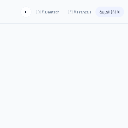
🇩🇪
🇫🇷
🇸🇦
العربية
Français
Deutsch
◐