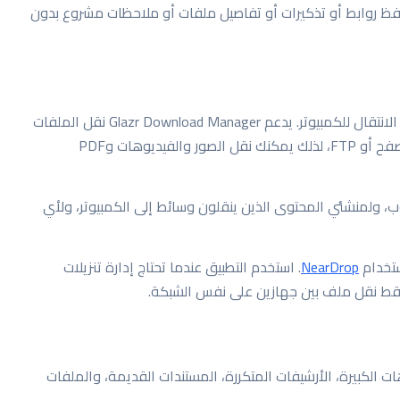
حفظ روابط أو تذكيرات أو تفاصيل ملفات أو ملاحظات مشروع بدون
كثير من الملفات التي تُنزّل على الهاتف تحتاج لاحقًا إلى الانتقال للكمبيوتر. يدعم Glazr Download Manager نقل الملفات
بين الهاتف والكمبيوتر على نفس شبكة Wi-Fi عبر المتصفح أو FTP، لذلك يمكنك نقل الصور والفيديوهات وPDF
وب، ولمنشئي المحتوى الذين ينقلون وسائط إلى الكمبيوتر، ولأي
ستخدام
NearDrop
. استخدم التطبيق عندما تحتاج إدارة تنزيلات
ت الكبيرة، الأرشيفات المتكررة، المستندات القديمة، والملفات