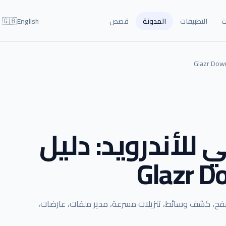
🇬🇧
ت
التطبيقات
المدونة
قصص
English
 للأندرويد: دليل
Glazr D
 Glazr Download Manager للأندرويد وiOS: متصفح، كشف وسائط، تنزيلات مسرعة، مدير ملفات، عارضات،