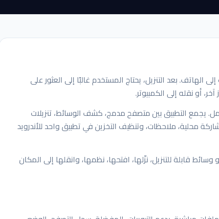
ى الهاتف. بعد التنزيل، يحتاج المستخدم غالبًا إلى العثور على
خر، أو نقله إلى الكمبيوتر.
مل. يجمع التطبيق بين متصفح مدمج، كشف الوسائط، تنزيلات
اركة محلية، ملاحظات، وتنظيف التخزين في تطبيق واحد للأندرويد
سائط قابلة للتنزيل، نزّلها، افتحها، نظمها، وانقلها إلى المكان
فات مباشرة. يدعم التبويبات، المفضلة، سجل التصفح، الوضع