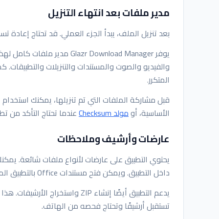
مدير ملفات بعد انتهاء التنزيل
بعد تنزيل الملف، يبدأ الجزء العملي. قد تحتاج إعادة 
يوفر Glazr Download Manager م
والفيديو والصوت والمستندات والتنزيلات والتطبيقات. كم
المتكرر.
قبل مشاركة الملفات التي تم تنزيلها، يمكنك استخدام
الأساسية، أو
مولد Checksum
عندما تحتاج التأكد من ت
عارضات وأرشيف وملاحظات
داخل التطبيق. ويمكن فتح مستندات Office بالتطبيق المناسب على الجهاز.
يدعم التطبيق أيضًا إنشاء ZIP واست
تستقبل أرشيفًا وتحتاج فحصه من الهاتف.