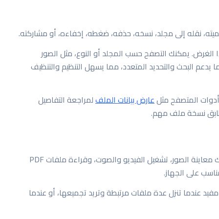
تسميته، نقله إلى مجلد، نسخه، حذفه، ضغطه، إخفاءه، أو مشاركته.
دير ملفات كامل لهذا الغرض. يمكنك التصفح حسب المجلد أو النوع، مثل الصور
ا يدعم البحث والتحديد المتعدد، مما يسهل التنظيم والتنظيف
 أدوات المتصفح مثل
عارض بيانات الملف
لمراجعة التفاصيل
طابق نسخة ملف مهم.
يحتوي التطبيق على عارضات لأنواع ملفات شائعة. يمكنك معاينة الصور، تشغيل الفيديو والصوت، وقراءة ملفات PDF
خراج الأرشيفات. هذا مفيد عندما تنزل عدة ملفات مرتبطة وتريد تجميعها، أو عندما