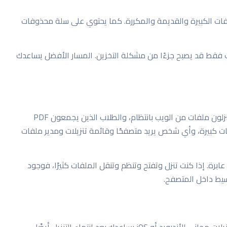
أدوات للعثور على الملفات الكبيرة والقديمة والمكررة. كما يحتوي على سلة محذوفات
 فقط قد يصبح جزءًا من مشكلة التخزين. المسار الأفضل يساعدك
يناسب Glazr Download Manager المستخدمين الذين ينزلون ملفات من الويب بانتظام، والطلاب الذين يجمعون PDF
ت كبيرة، وأي شخص يريد متصفحًا وقائمة تنزيلات ومدير ملفات
عابرة. إذا كنت تنزل وتفتح وتنظم وتنقل الملفات كثيرًا، فوجود
يط داخل المتصفح.
رويد أو iOS يساعدك بعد انتهاء التنزيل أيضًا.