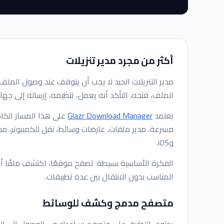
أكثر من مجرد مدير تنزيلات
مدير التنزيلات الجيد لا يجب أن يتوقف عند وصول الملف إل
الملف، فتحه، التأكد أنه يعمل، تنظيمه، إرساله إلى جهاز آ
يعتمد
Glazr Download Manager
على هذا المسار الكا
مسرعة، مدير ملفات، عارضات وسائط، نقل للكمبيوتر، مش
وiOS.
الفكرة الأساسية بسيطة: تصفح موقعًا، اكتشف ملفًا أو و
المناسب بدون الانتقال بين عدة تطبيقات.
متصفح مدمج وكشف للوسائط
يحتوي التطبيق على متصفح يساعدك في الوصول إلى المل