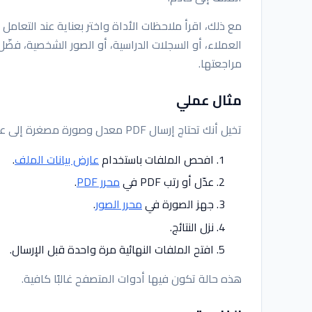
مع ذلك، اقرأ ملاحظات الأداة واختر بعناية عند التعا
العملاء، أو السجلات الدراسية، أو الصور الشخصية، فضّل
مراجعتها.
مثال عملي
تخيل أنك تحتاج إرسال PDF معدل وصورة مصغرة إلى عميل. سير عمل نظيف قد يكون:
افحص الملفات باستخدام
عارض بيانات الملف
.
عدّل أو رتب PDF في
محرر PDF
.
جهز الصورة في
محرر الصور
.
نزل النتائج.
افتح الملفات النهائية مرة واحدة قبل الإرسال.
هذه حالة تكون فيها أدوات المتصفح غالبًا كافية.