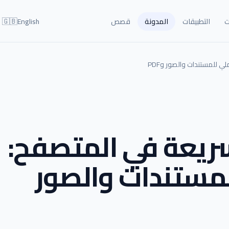
🇬🇧
ت
التطبيقات
المدونة
قصص
English
للمستندات والصور وPDF
سريعة في المتصفح:
مستندات والصور