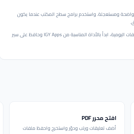
واضحة ومستعجلة. واستخدم برامج سطح المكتب عندما يكون
.
لمهام المستندات والصور وPDF والجداول وفحص الملفات اليومية، ابدأ بالأداة المناسبة من IGY Apps وحافظ على سير
افتح محرر PDF
أضف تعليقات ورتب ودوّر واستخرج واحفظ ملفات