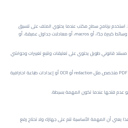
ًا. استخدم برنامج سطح مكتب عندما يحتوي الملف على تنسيق
معقد، أو تعليقات وتتبع تغييرات، أو قوالب متقدمة، أو وسائط كبيرة جدًا، أو macros، أو معادلات جداول عميقة، أو
Wo مناسب للمتصفح. أما مستند قانوني طويل يحتوي على تعليقات وتتبع تغييرات وحواشي
وتعليق سريع على PDF مناسب للمتصفح. أما سير عمل PDF متخصص مثل redaction أو OCR أو إعدادات طباعة احترافية
 عدم فتحها عندما تكون المهمة بسيطة.
داخل المتصفح. هذا يعني أن المهمة الأساسية تتم على جهازك ولا تحتاج رفع