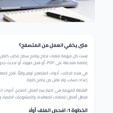
متى يكفي العمل من المتصفح؟
ليست كل مهمة ملفات تحتاج برنامج سطح مكتب كامل. أ
إضافة ملاحظة على PDF، أو قص صورة، أو تحديث جدول، أو تجهيز ملف قبل إرساله.
في هذه الحالات، أدوات المتصفح توفر وقتًا. تفتح الصفحة،
إعداد حساب، ولا تنقل بين برامج كثيرة.
النقطة المهمة هي اختيار سير العمل الصحيح. أدوات ا
فتظل أفضل للملفات المعقدة، والمشروعات الكبيرة، والت
الخطوة 1: افحص الملف أولًا