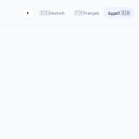
🇩🇪
🇫🇷
🇸🇦
العربية
Français
Deutsch
◐