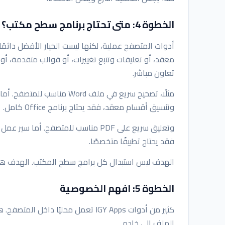
الخطوة 4: متى تحتاج برنامج سطح مكتب؟
أدوات المتصفح عملية، لكنها ليست الخيار الأفضل دائم
تعاون مباشر.
مثلًا، تصحيح سريع في ملف rd
وتنسيق أقسام معقد، فقد يحتاج برنامج Office كامل.
فقد يحتاج تطبيقًا متخصصًا.
الهدف ليس استبدال كل برامج سطح المكتب. الهدف هو
الخطوة 5: افهم الخصوصية
كثير من أدوات IGY Apps تعمل محليًا 
الملف إلى خادم.