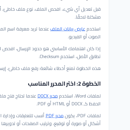
قبل تعديل أي شيء، افحص الملف. نوع ملف خاطئ، أو ح
مشكلة لاحقًا.
استخدم
عارض بيانات الملف
عندما تريد معرفة اسم المل
الصوت أو الفيديو.
إذا كان اهتمامك الأساسي هو حدود الإرسال، افحص الحج
تطابق الأصل، استخدم Checksum.
هذه الخطوة تمنع أخطاء شائعة: رفع ملف خاطئ، إرسا
الخطوة 2: اختر المحرر المناسب
لملفات Word، استخدم
محرر DOCX
عندما تحتاج فتح مل
الحفظ كـ DOCX أو HTML أو PDF.
لملفات PDF، يكون
محرر PDF
أشكال أو صورة أو توقيع، وترتيب الصفحات أو تدويرها