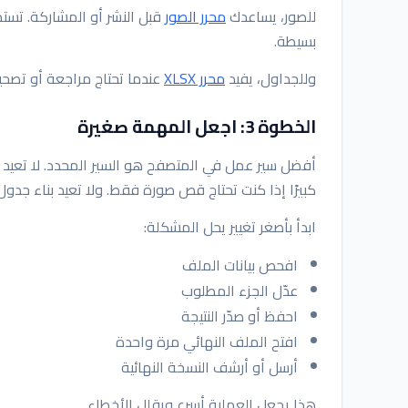
للصور، يساعدك
محرر الصور
قبل النشر أو المشاركة. تست
بسيطة.
وللجداول، يفيد
محرر XLSX
عندما تحتاج مراجعة أو تصحيحًا 
الخطوة 3: اجعل المهمة صغيرة
أفضل سير عمل في المتصفح هو السير المحدد. لا تعيد تص
كبيرًا إذا كنت تحتاج قص صورة فقط. ولا تعيد بناء جدو
ابدأ بأصغر تغيير يحل المشكلة:
افحص بيانات الملف
عدّل الجزء المطلوب
احفظ أو صدّر النتيجة
افتح الملف النهائي مرة واحدة
أرسل أو أرشف النسخة النهائية
هذا يجعل العملية أسرع ويقلل الأخطاء.