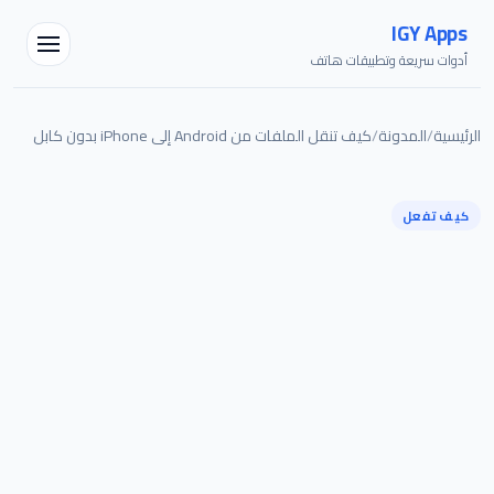
IGY Apps
أدوات سريعة وتطبيقات هاتف
الرئيسية
/
المدونة
/
كيف تنقل الملفات من Android إلى iPhone بدون كابل
كيف تفعل
مساعد IGY
متصل — اسألني أي شيء