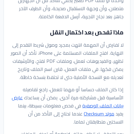
واحدة أو ملف PDF صغير يكفي للتأكد من أن الجهازين
متصلان، وأن وجهة الاستقبال صحيحة، وأن الطرف الآخر
جاهز. بعد نجاح التجربة، أرسل الدفعة الكاملة.
ماذا تفحص بعد اكتمال النقل
لا تفترض أن المهمة انتهت بمجرد وصول شريط التقدم إلى
النهاية. افتح الملفات المستلمة على iPhone. تأكد أن الصور
تظهر، والفيديوهات تعمل، وملفات PDF تفتح، والأرشيفات
يمكن فكها. في ملفات العمل، قارن اسم الملف وتاريخ
تعديله مع النسخة الأصلية حتى لا تحتفظ بنسخة خاطئة.
إذا كان الملف حساسا أو مهما للعمل، راجع تفاصيله
الأساسية قبل مشاركته مرة أخرى. يمكن أن يساعدك
عارض
بيانات الملف الوصفية
في فحص معلومات بسيطة، بينما
يفيد
مولد Checksum
عندما تحتاج إلى التأكد من أن
النسختين متطابقتان تماما.
بعد التحقق، لا تنظف هاتف Android أو تحذف الملفات