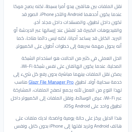
نقل الملفات بين هاتفين يبدو أمرا بسيطا، لكنه يصبح مربكا
عندما يكون أحدهما Android والآخر iPhone. الصور قد
تكون داخل تطبيق، والمستندات داخل مجلد آخر،
والفيديوهات الكبيرة قد تفشل عند إرسالها عبر الدردشة أو
البريد. الكابل قد يساعد أحيانا، لكنه ليس دائما متاحا، كما
أنه يحول مهمة سريعة إلى خطوات أطول على الكمبيوتر.
الحل العملي في كثير من الحالات هو استخدام الشبكة
المحلية. عندما يكون الهاتفان على نفس شبكة Wi-Fi،
يمكن نقل الملفات بينهما مباشرة بدون رفع كل شيء إلى
خدمة سحابية أولا. تطبيق
Glazr File Manager Pro
مناسب
لهذا النوع من العمل لأنه يجمع تصفح الملفات، المشاركة
عبر Wi-Fi، عرض الوسائط، ونقل الملفات إلى الكمبيوتر داخل
تطبيق واحد على Android وiOS.
هذا الدليل يركز على حالة يومية واضحة: لديك ملفات على
هاتف Android وتريد نقلها إلى iPhone بدون كابل. ونفس