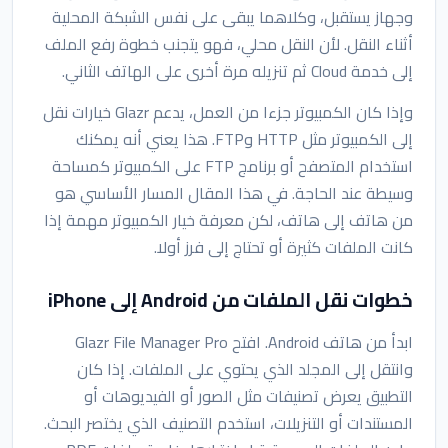
وجهاز يستقبل، وكلاهما يبقى على نفس الشبكة المحلية
أثناء النقل. لأن النقل محلي، فهو يتجنب خطوة رفع الملف
إلى خدمة Cloud ثم تنزيله مرة أخرى على الهاتف الثاني.
وإذا كان الكمبيوتر جزءا من العمل، يدعم Glazr خيارات نقل
إلى الكمبيوتر مثل HTTP وFTP. هذا يعني أنه يمكنك
استخدام المتصفح أو برنامج FTP على الكمبيوتر كمساحة
وسيطة عند الحاجة. في هذا المقال المسار الأساسي هو
من هاتف إلى هاتف، لكن معرفة خيار الكمبيوتر مهمة إذا
كانت الملفات كثيرة أو تحتاج إلى فرز أولا.
خطوات نقل الملفات من Android إلى iPhone
ابدأ من هاتف Android. افتح Glazr File Manager Pro
وانتقل إلى المجلد الذي يحتوي على الملفات. إذا كان
التطبيق يعرض تصنيفات مثل الصور أو الفيديوهات أو
المستندات أو التنزيلات، استخدم التصنيف الذي يختصر البحث.