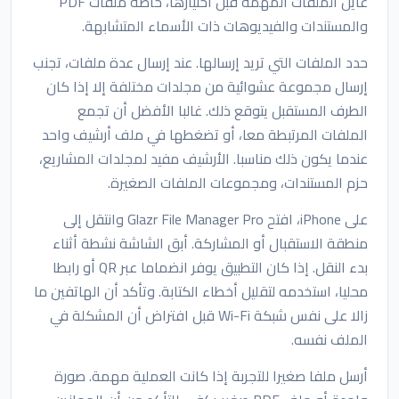
عاين الملفات المهمة قبل اختيارها، خاصة ملفات PDF
والمستندات والفيديوهات ذات الأسماء المتشابهة.
حدد الملفات التي تريد إرسالها. عند إرسال عدة ملفات، تجنب
إرسال مجموعة عشوائية من مجلدات مختلفة إلا إذا كان
الطرف المستقبل يتوقع ذلك. غالبا الأفضل أن تجمع
الملفات المرتبطة معا، أو تضغطها في ملف أرشيف واحد
عندما يكون ذلك مناسبا. الأرشيف مفيد لمجلدات المشاريع،
حزم المستندات، ومجموعات الملفات الصغيرة.
على iPhone، افتح Glazr File Manager Pro وانتقل إلى
منطقة الاستقبال أو المشاركة. أبق الشاشة نشطة أثناء
بدء النقل. إذا كان التطبيق يوفر انضماما عبر QR أو رابطا
محليا، استخدمه لتقليل أخطاء الكتابة. وتأكد أن الهاتفين ما
زالا على نفس شبكة Wi-Fi قبل افتراض أن المشكلة في
الملف نفسه.
أرسل ملفا صغيرا للتجربة إذا كانت العملية مهمة. صورة