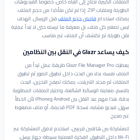
الملفات الكبيرة تحتاج إلى انتباه خاص، خصوصا الفيديوهات
الطويلة وملفات ZIP. إذا لم تكن متأكدا من حجم الملف،
يمكنك استخدام
فاحص حجم الملف
قبل الإرسال. الهدف
ليس تصغير كل ملف، بل معرفة ما ترسله حتى لا تبدأ عملية
نقل طويلة ثم تكتشف أن الملف غير مناسب.
كيف يساعد Glazr في النقل بين النظامين
يعطيك Glazr File Manager Pro طريقة عمل تبدأ من
الملف نفسه. بدلا من البحث داخل تطبيق الصور ثم تطبيق
الملفات ثم مجلد التنزيلات، يمكنك تصفح التخزين، البحث
بالاسم، معاينة الوسائط الشائعة، واختيار الملفات المطلوبة
بدقة. هذا مهم عند النقل بين Android وiPhone لأن الخطأ
سهل: فيديو مشابه، نسخة PDF قديمة، أو ملف مضغوط
غير صحيح.
للمشاركة بين هاتفين قريبين، استخدم تدفق المشاركة عبر
Wi-Fi داخل التطبيق. الفكرة العملية بسيطة: جهاز يرسل،