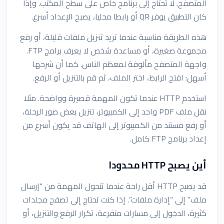
المتصفح. لا تحتاج إلى برنامج خاص على سطح المكتب. وإذا
كان التطبيق يوفر QR أو رابطا محليا، يصبح الإعداد أسرع.
هذه الطريقة مناسبة عندما تريد تنزيل ملفات قليلة، أو رفع
مجموعة صغيرة، أو مساعدة شخص لا يعرف برامج FTP.
واجهة المتصفح مألوفة لمعظم الناس. كما أن شرحها
أسهل: افتح الرابط، اختر الملف، ثم قم بالتنزيل أو الرفع.
استخدم HTTP عندما تكون المهمة قصيرة وواضحة. مثلا
نقل ملف PDF واحد إلى الكمبيوتر، تنزيل بعض صور الرحلة،
أو رفع مستند من الكمبيوتر إلى الهاتف قد يكون أسرع من
إعداد برنامج FTP كامل.
أين يصبح HTTP محدودا
قد يصبح HTTP أقل راحة عندما تتحول المهمة من “إرسال
ملف” إلى “إدارة ملفات”. إذا كنت تحتاج إلى تصفح مجلدات
كثيرة، الدخول إلى مسارات متفرعة، تكرار الرفع والتنزيل، أو