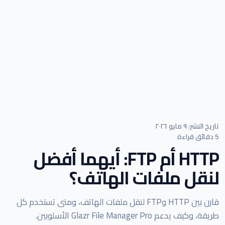
تاريخ النشر: ٩ مايو ٢٠٢٦
5 دقائق قراءة
HTTP أم FTP: أيهما أفضل
لنقل ملفات الهاتف؟
قارن بين HTTP وFTP لنقل ملفات الهاتف، ومتى تستخدم كل
طريقة، وكيف يدعم Glazr File Manager Pro الأسلوبين.