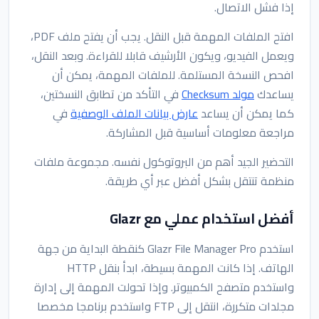
إذا فشل الاتصال.
افتح الملفات المهمة قبل النقل. يجب أن يفتح ملف PDF،
ويعمل الفيديو، ويكون الأرشيف قابلا للقراءة. وبعد النقل،
افحص النسخة المستلمة. للملفات المهمة، يمكن أن
يساعدك
مولد Checksum
في التأكد من تطابق النسختين،
كما يمكن أن يساعد
عارض بيانات الملف الوصفية
في
مراجعة معلومات أساسية قبل المشاركة.
التحضير الجيد أهم من البروتوكول نفسه. مجموعة ملفات
منظمة تنتقل بشكل أفضل عبر أي طريقة.
أفضل استخدام عملي مع Glazr
استخدم Glazr File Manager Pro كنقطة البداية من جهة
الهاتف. إذا كانت المهمة بسيطة، ابدأ بنقل HTTP
واستخدم متصفح الكمبيوتر. وإذا تحولت المهمة إلى إدارة
مجلدات متكررة، انتقل إلى FTP واستخدم برنامجا مخصصا