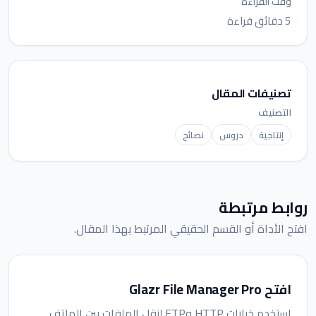
وقت القراءة
5 دقائق قراءة
تصنيفات المقال
التصنيف
إنتاجية
دروس
نصائح
روابط مرتبطة
افتح الأداة أو القسم الحقيقي المرتبط بهذا المقال.
افتح Glazr File Manager Pro
استخدم خيارات HTTP وFTP لنقل الملفات بين الهاتف