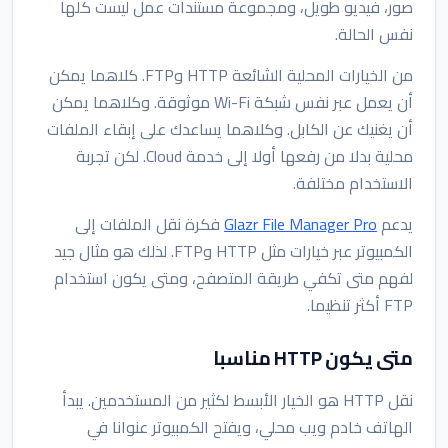
صور، فيديو طويل، ومجموعة مستندات عمل ليست كلها
نفس الحالة.
من الخيارات المحلية الشائعة HTTP وFTP. كلاهما يمكن
أن يعمل عبر نفس شبكة Wi-Fi موثوقة. وكلاهما يمكن
أن يغنيك عن الكابل. وكلاهما يساعدك على إبقاء الملفات
محلية بدلا من رفعها أولا إلى خدمة Cloud. لكن تجربة
الاستخدام مختلفة.
يدعم
Glazr File Manager Pro
فكرة نقل الملفات إلى
الكمبيوتر عبر خيارات مثل HTTP وFTP. لذلك هو مثال جيد
لفهم متى تكفي طريقة المتصفح، ومتى يكون استخدام
FTP أكثر تنظيما.
متى يكون HTTP مناسبا
نقل HTTP هو الخيار الأبسط لكثير من المستخدمين. يبدأ
الهاتف خادم ويب محلي، ويفتح الكمبيوتر عنوانا في