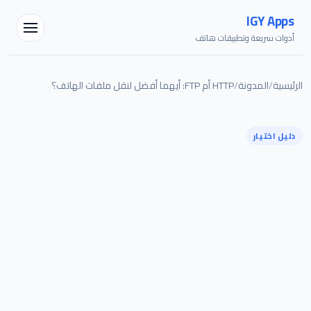
IGY Apps
أدوات سريعة وتطبيقات هاتف
الرئيسية
/
المدونة
/
HTTP أم FTP: أيهما أفضل لنقل ملفات الهاتف؟
دليل اختيار
مساعد IGY
متصل — اسألني أي شيء