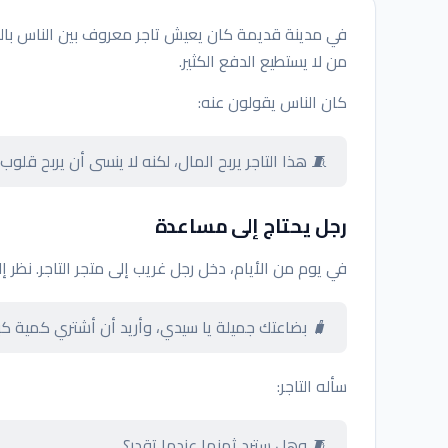
في مدينة قديمة كان يعيش تاجر معروف بين الناس بالصد
من لا يستطيع الدفع الكثير.
كان الناس يقولون عنه:
🧵 هذا التاجر يربح المال، لكنه لا ينسى أن يربح قلوب 
رجل يحتاج إلى مساعدة
في يوم من الأيام، دخل رجل غريب إلى متجر التاجر. نظر 
🧳 بضاعتك جميلة يا سيدي، وأريد أن أشتري كمية كب
سأله التاجر:
🧵 وهل سترد ثمنها عندما تقدر؟