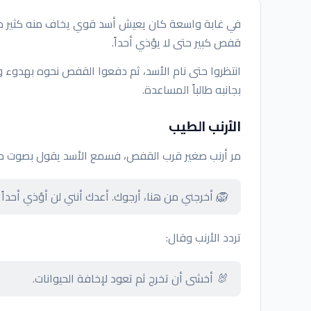
في غابة واسعة كان يعيش أسد قوي يخاف منه كثير من 
قفص كبير حتى لا يؤذي أحداً.
انتظروا حتى نام الأسد، ثم دفعوا القفص نحوه بهدوء وأغ
بجانبه طالباً المساعدة.
الأرنب الطيب
مر أرنب صغير قرب القفص، فسمع الأسد يقول بصوت حز
🦁 أخرجني من هنا، أرجوك. أعدك أنني لن أؤذي أحداً ب
تردد الأرنب وقال:
🐰 أخشى أن تخرج ثم تعود لإخافة الحيوانات.