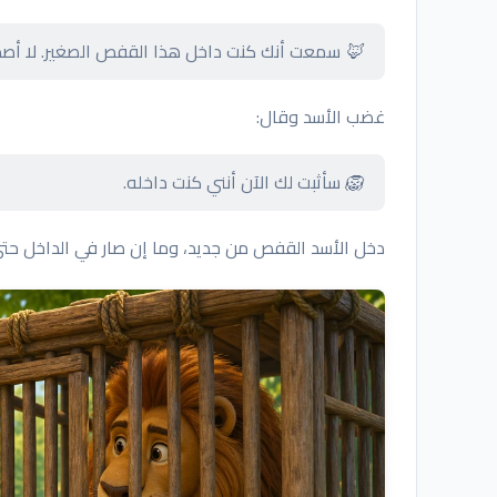
🦊 سمعت أنك كنت داخل هذا القفص الصغير. لا أصد
غضب الأسد وقال:
🦁 سأثبت لك الآن أنني كنت داخله.
دخل الأسد القفص من جديد، وما إن صار في الداخل حتى 