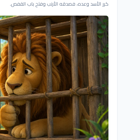
كرر الأسد وعده، فصدقه الأرنب وفتح باب القفص.