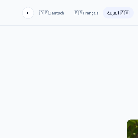
🇩🇪
🇫🇷
🇸🇦
العربية
Français
Deutsch
◐