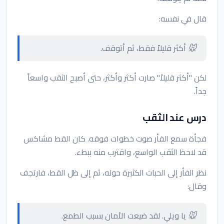
قال في نفسه:
🐭 أكثر قليلاً فقط، ثم أتوقف.
لكن "أكثر قليلاً" صارت أكثر وأكثر، حتى أصبح الثقب واسعاً
جداً.
درس عند الثقب
فجأة سمع الفأر صوت خطوات فوقه. كان القط مشاكس
قد لاحظ الثقب الواسع، واقترب منه ببطء.
نظر الفأر إلى الحبات الكثيرة حوله، ثم إلى ظل القط، فارتجف
وقال:
🐭 يا ويلي. لقد ضيعت الأمان بسبب الطمع.