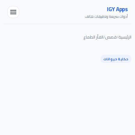
IGY Apps
أدوات سريعة وتطبيقات هاتف
الرئيسية
/
قصص
/
الفأر الطماع
مساعد IGY
متصل — اسألني أي شيء
حكاية حيوانات