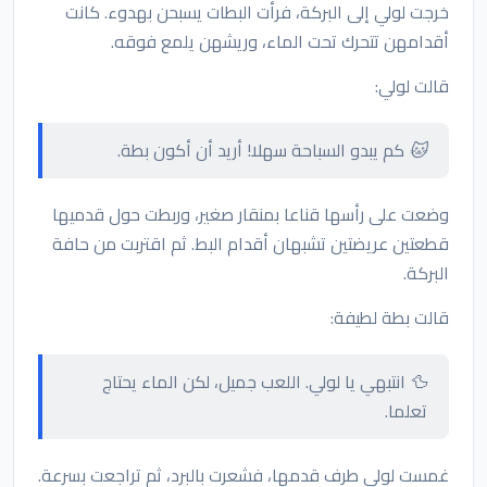
خرجت لولي إلى البركة، فرأت البطات يسبحن بهدوء. كانت
أقدامهن تتحرك تحت الماء، وريشهن يلمع فوقه.
قالت لولي:
🐱 كم يبدو السباحة سهلا! أريد أن أكون بطة.
وضعت على رأسها قناعا بمنقار صغير، وربطت حول قدميها
قطعتين عريضتين تشبهان أقدام البط. ثم اقتربت من حافة
البركة.
قالت بطة لطيفة:
🦆 انتبهي يا لولي. اللعب جميل، لكن الماء يحتاج
تعلما.
غمست لولي طرف قدمها، فشعرت بالبرد، ثم تراجعت بسرعة.