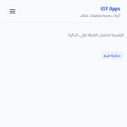
IGY Apps
أدوات سريعة وتطبيقات هاتف
الرئيسية
/
قصص
/
القطة لولي الحائرة
حكاية قيم
مساعد IGY
متصل — اسألني أي شيء