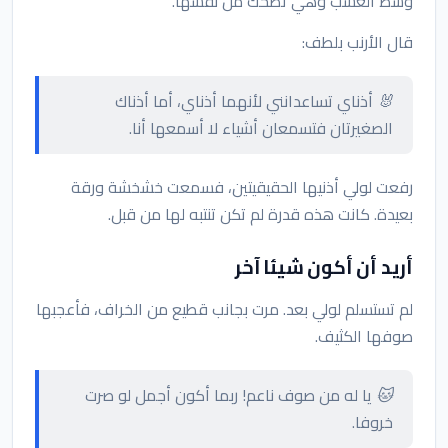
وسط العشب وهي تضحك من نفسها.
قال الأرنب بلطف:
🐰 أذناي تساعدانني لأنهما أذناي، أما أذناك
الصغيرتان فتسمعان أشياء لا أسمعها أنا.
رفعت لولي أذنيها الحقيقيتين، فسمعت خشخشة ورقة
بعيدة. كانت هذه قدرة لم تكن تنتبه لها من قبل.
أريد أن أكون شيئا آخر
لم تستسلم لولي بعد. مرت بجانب قطيع من الخراف، فأعجبها
صوفها الكثيف.
🐱 يا له من صوف ناعم! ربما أكون أجمل لو صرت
خروفا.