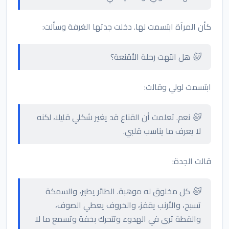
كأن المرآة ابتسمت لها. دخلت جدتها الغرفة وسألت:
🐱 هل انتهت رحلة الأقنعة؟
ابتسمت لولي وقالت:
🐱 نعم. تعلمت أن القناع قد يغير شكلي قليلا، لكنه
لا يعرف ما يناسب قلبي.
قالت الجدة:
🐱 كل مخلوق له موهبة. الطائر يطير، والسمكة
تسبح، والأرنب يقفز، والخروف يعطي الصوف،
والقطة ترى في الهدوء وتتحرك بخفة وتسمع ما لا