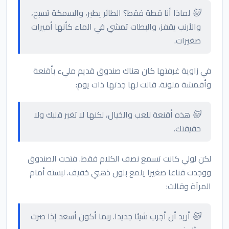
🐱 لماذا أنا قطة فقط؟ الطائر يطير، والسمكة تسبح،
والأرنب يقفز، والبطات تمشي في الماء كأنها أميرات
صغيرات.
في زاوية غرفتها كان هناك صندوق قديم مليء بأقنعة
وأقمشة ملونة. قالت لها جدتها ذات يوم:
🐱 هذه أقنعة للعب والخيال، لكنها لا تغير قلبك ولا
حقيقتك.
لكن لولي كانت تسمع نصف الكلام فقط. فتحت الصندوق
ووجدت قناعا صغيرا يلمع بلون ذهبي خفيف. لبسته أمام
المرآة وقالت:
🐱 أريد أن أجرب شيئا جديدا. ربما أكون أسعد إذا صرت