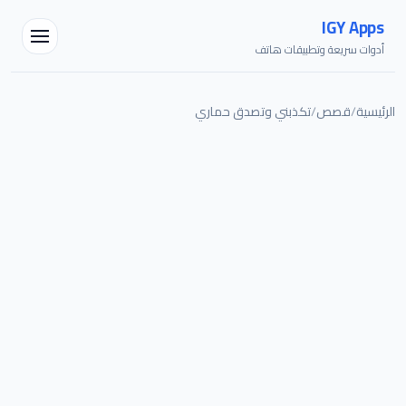
IGY Apps
أدوات سريعة وتطبيقات هاتف
الرئيسية
/
قصص
/
تكذبني وتصدق حماري
مساعد IGY
متصل — اسألني أي شيء