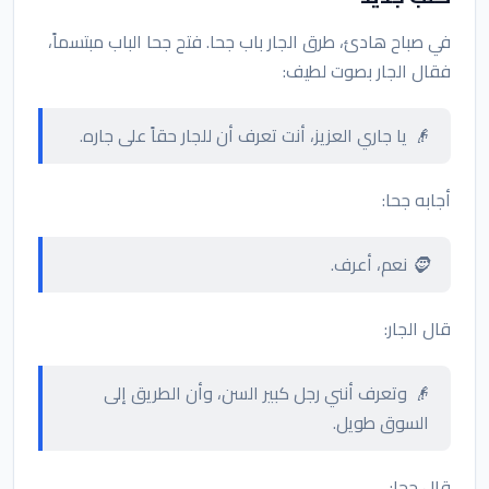
في صباح هادئ، طرق الجار باب جحا. فتح جحا الباب مبتسماً،
فقال الجار بصوت لطيف:
👴 يا جاري العزيز، أنت تعرف أن للجار حقاً على جاره.
أجابه جحا:
🧔 نعم، أعرف.
قال الجار:
👴 وتعرف أنني رجل كبير السن، وأن الطريق إلى
السوق طويل.
قال جحا: