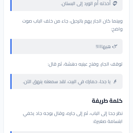
🧔 أخذته أم الورد إلى البستان.
وبينما كان الجار يهم بالرحيل، جاء من خلف الباب صوت
واضح:
🫏 هيهاااا!
توقف الجار، وفتح عينيه دهشة، ثم قال:
👴 يا جحا، حمارك في البيت. لقد سمعته ينهق الآن.
كلمة طريفة
نظر جحا إلى الباب، ثم إلى جاره، وقال بوجه جاد يخفي
ابتسامة صغيرة: