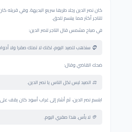
كان نصر الدين رجلا طريفا سريع البديهة. وفي قريته كا
للتاجر أكثر مما يبتسم للحق.
في صباح مشمس قال التاجر لنصر الدين:
🧔 سنذهب للصيد اليوم، لكنك لا تملك صقرا ولا أدوات
ضحك القاضي وقال:
⚖️ الصيد ليس لكل الناس يا نصر الدين.
ابتسم نصر الدين، ثم أشار إلى غراب أسود كان يقف على
👳 لا بأس. هذا صقري اليوم.