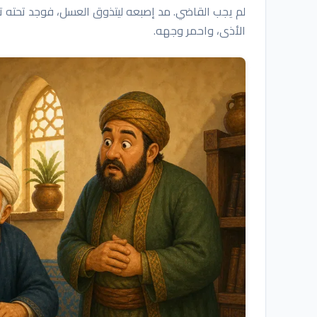
لم يجب القاضي. مد إصبعه ليتذوق العسل، فوجد تحته ترا
الأذى، واحمر وجهه.