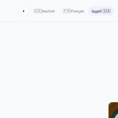
🇩🇪
🇫🇷
🇸🇦
العربية
Français
Deutsch
◐