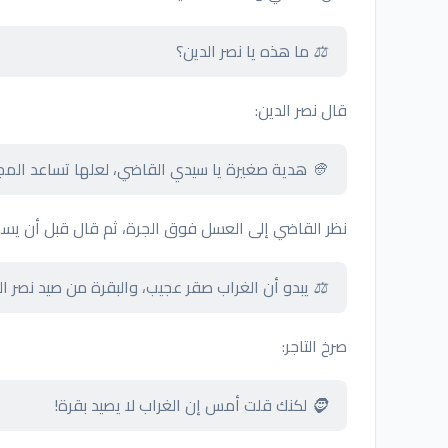
⚖️ ما هذه يا نصر الدين؟
قال نصر الدين:
👳 هدية صغيرة يا سيدي القاضي، لعلها تساعد المج
نظر القاضي إلى العسل فوق الجرة، ثم قال قبل أن يسمع
⚖️ يبدو أن الغراب صقر عجيب، والبقرة من صيد نصر ال
صرخ التاجر:
🧔 لكنك قلت أمس إن الغراب لا يصيد بقرة!