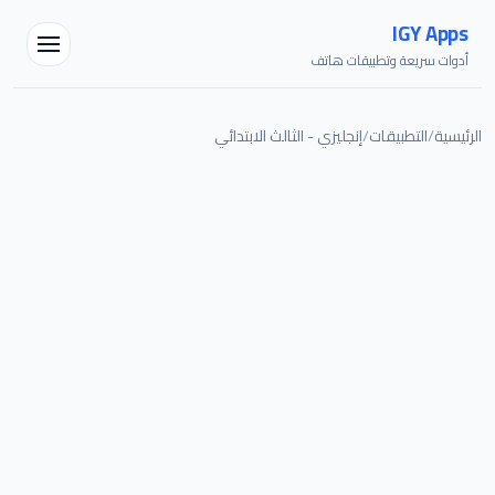
IGY Apps
أدوات سريعة وتطبيقات هاتف
الرئيسية
/
التطبيقات
/
إنجليزي - الثالث الابتدائي
مساعد IGY
متصل — اسألني أي شيء