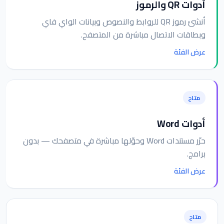
أدوات QR والرموز
أنشئ رموز QR للروابط والنصوص وبيانات الواي فاي
وبطاقات الاتصال مباشرة من المتصفح.
عرض الفئة
متاح
أدوات Word
حرّر مستندات Word وحوّلها مباشرة في متصفحك — بدون
برامج.
عرض الفئة
متاح