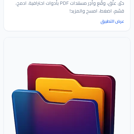
حرّر، علّق، وقّع وأدِر مستندات PDF بأدوات احترافية. ادمج،
قسّم، اضغط، امسح والمزيد!
عرض التطبيق