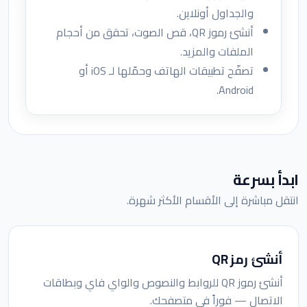
والجداول أونلاين.
أنشئ رموز QR، قص الصوت، تحقق من أحجام
الملفات والمزيد.
تصفّح تطبيقات الهاتف وحمّلها لـ iOS أو
Android.
ابدأ بسرعة
انتقل مباشرة إلى الأقسام الأكثر شهرة.
أنشئ رمز QR
أنشئ رموز QR للروابط والنصوص والواي فاي وبطاقات
الاتصال — فوراً في متصفحك.