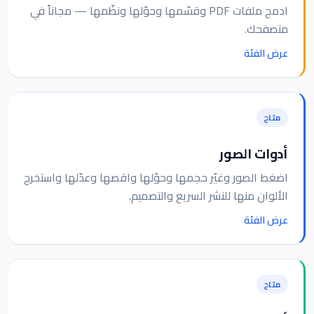
ادمج ملفات PDF وقسّمها وحوّلها ونظّمها — مجاناً في
متصفحك.
عرض الفئة
متاح
أدوات الصور
اضغط الصور وغيّر حجمها وحوّلها واقصها وعدّلها واستخرج
الألوان منها للنشر السريع والتصميم.
عرض الفئة
متاح