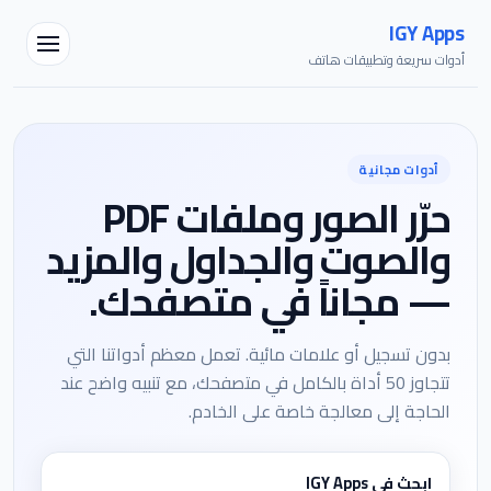
IGY Apps
أدوات سريعة وتطبيقات هاتف
أدوات مجانية
حرّر الصور وملفات PDF
والصوت والجداول والمزيد
— مجاناً في متصفحك.
مساعد IGY
بدون تسجيل أو علامات مائية. تعمل معظم أدواتنا التي
متصل — اسألني أي شيء
تتجاوز 50 أداة بالكامل في متصفحك، مع تنبيه واضح عند
الحاجة إلى معالجة خاصة على الخادم.
ابحث في IGY Apps