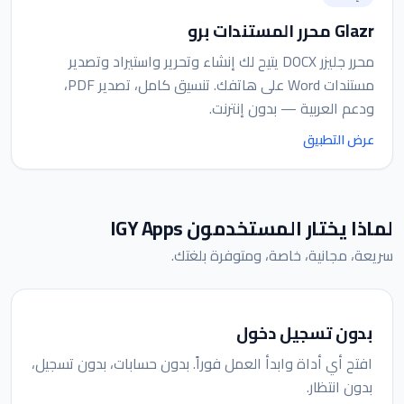
Glazr محرر المستندات برو
محرر جليزر DOCX يتيح لك إنشاء وتحرير واستيراد وتصدير
مستندات Word على هاتفك. تنسيق كامل، تصدير PDF،
ودعم العربية — بدون إنترنت.
عرض التطبيق
لماذا يختار المستخدمون IGY Apps
سريعة، مجانية، خاصة، ومتوفرة بلغتك.
بدون تسجيل دخول
افتح أي أداة وابدأ العمل فوراً. بدون حسابات، بدون تسجيل،
بدون انتظار.