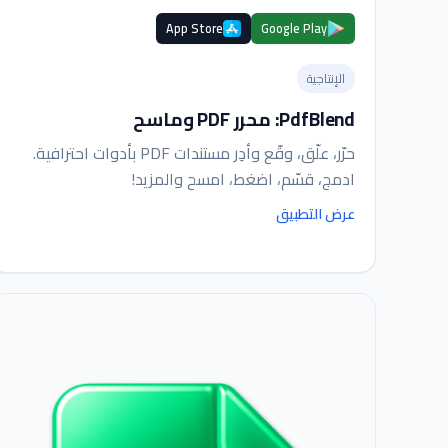
App Store
Google Play
الإنتاجية
PdfBlend: محرر PDF وماسح
حرّر، علّق، وقّع وأدِر مستندات PDF بأدوات احترافية.
ادمج، قسّم، اضغط، امسح والمزيد!
عرض التطبيق