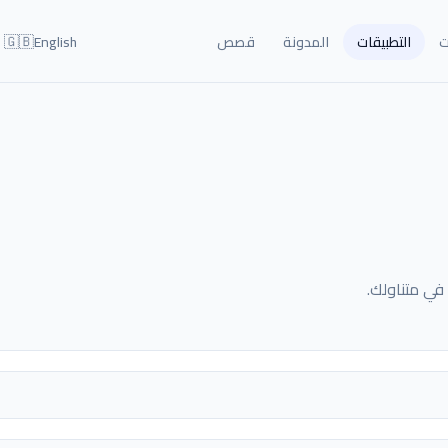
🇬🇧
ت
التطبيقات
المدونة
قصص
English
في متناولك.