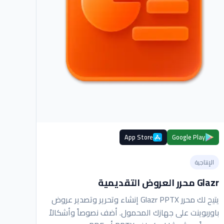
App Store
Google Play
مساعد IGY
الإنتاجية
متصل — اسألني أي شيء
Glazr محرر العروض التقديمية
يتيح لك محرر Glazr PPTX إنشاء وتحرير وتصدير عروض
باوربوينت على جهازك المحمول. أضف نصوصاً وأشكالاً