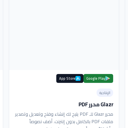
App Store
Google Play
الإنتاجية
Glazr محرر PDF
محرر Glazr للـ PDF يتيح لك إنشاء وفتح وتعديل وتصدير
ملفات PDF بالكامل بدون إنترنت. أضف نصوصاً