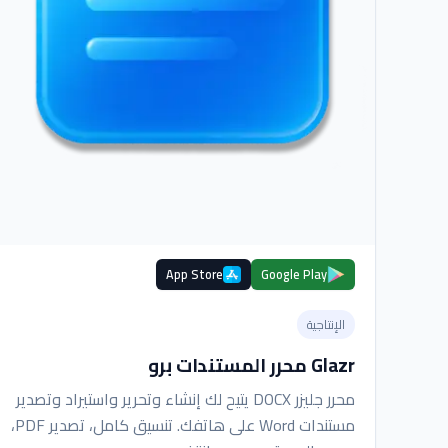
App Store
Google Play
الإنتاجية
Glazr محرر المستندات برو
محرر جليزر DOCX يتيح لك إنشاء وتحرير واستيراد وتصدير
مستندات Word على هاتفك. تنسيق كامل، تصدير PDF،