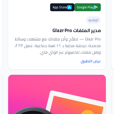
App Store
Google Play
الإنتاجية
مدير الملفات Glazr Pro
Glazr Pro — تصفّح وأدِر ملفاتك مع مشغلات وسائط
مدمجة، دردشة محلية بـ 11 لعبة جماعية، عميل FTP،
ونقل ملفات للكمبيوتر عبر الواي فاي.
عرض التطبيق