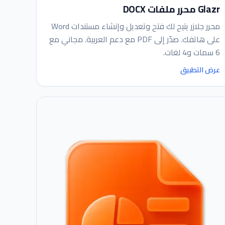
Glazr محرر ملفات DOCX
محرر جلازر يتيح لك فتح وتعديل وإنشاء مستندات Word
على هاتفك. صدّر إلى PDF مع دعم العربية. مجاني مع
6 سمات و4 لغات.
عرض التطبيق