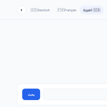
🇩🇪
🇫🇷
🇸🇦
العربية
Français
Deutsch
◐
بحث