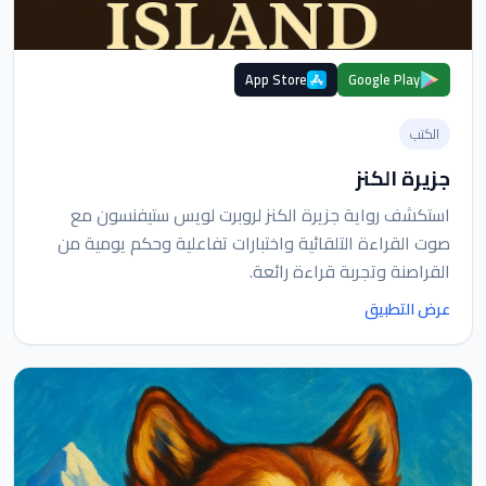
App Store
Google Play
الكتب
جزيرة الكنز
استكشف رواية جزيرة الكنز لروبرت لويس ستيفنسون مع
صوت القراءة التلقائية واختبارات تفاعلية وحكم يومية من
القراصنة وتجربة قراءة رائعة.
عرض التطبيق