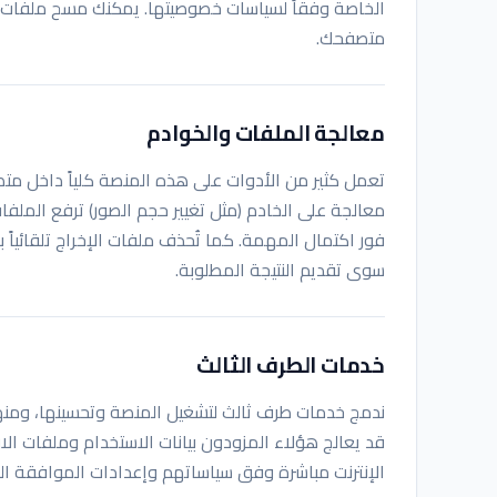
الخاصة وفقاً لسياسات خصوصيتها. يمكنك مسح ملفات ا
متصفحك.
معالجة الملفات والخوادم
تعمل كثير من الأدوات على هذه المنصة كلياً داخل متص
معالجة على الخادم (مثل تغيير حجم الصور) ترفع الملف
فور اكتمال المهمة. كما تُحذف ملفات الإخراج تلقائياً
سوى تقديم النتيجة المطلوبة.
خدمات الطرف الثالث
الإنترنت مباشرة وفق سياساتهم وإعدادات الموافقة المعمول بها. لا تبيع ps