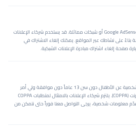
قد تعرض بعض صفحات هذه المنصة إعلانات تُقدّمها Google AdSense أو شبكات مماثلة. قد يستخدم شركاء الإعلانات
ة بناءً على نشاطك عبر المواقع. يمكنك إلغاء الاشتراك في
ة صفحة إلغاء اشتراك مبادرة الإعلانات الشبكية.
هذه المنصة موجهة لجمهور عام. لا نجمع معلومات شخصية عن الأطفال دون سن 13 عاماً دون موافقة ولي أمر
موثّقة، وفقاً لقانون حماية خصوصية الأطفال عبر الإنترنت (COPPA). يلتزم شركاء الإعلانات بالامتثال لمتطلبات COPPA
 قدّم معلومات شخصية، يرجى التواصل معنا فوراً حتى نتمكن من