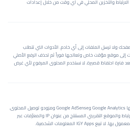
لارتباط والتخزين المحلي في أي وقت من خلال إعدادات
فحك ولا ترسل الملفات إلى أي خادم. الأدوات التي تتطلب
ات إلى موقع مؤقت خاص وتعالجها فوراً ثم تحذف الرفع الأصلي
 بعد فترة احتفاظ قصيرة. لا نستخدم المحتوى المرفوع لأي غرض
ندمج خدمات طرف ثالث لتشغيل المنصة وتحسينها، ومنها Google Analytics وGoogle AdSense ومزودو توصيل المحتوى.
قد يعالج هؤلاء المزودون بيانات الاستخدام وملفات الارتباط والموقع التقريبي المستنتج من عنوان IP والمعرّفات عبر
IGY Ap المعلومات الشخصية.