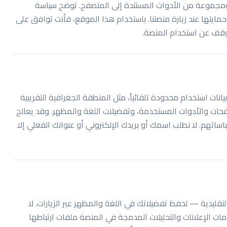
ّل IGY Apps ("نحن" أو "لنا") موقع igy-apps.com ومجموعة من الأدوات المستندة إلى المتصفح. توضح سياسة
تها عند زيارة منصتنا. باستخدام هذا الموقع، فأنت توافق على
توقف عن استخدام المنصة.
يانات استخدام محدودة تلقائياً، مثل المنطقة الجغرافية التقريبية
فحات والأدوات المستخدمة، وتفضيلات اللغة والمظهر. وقد يعالج
اساتهم. لا نطلب اسمك أو بريدك الإلكتروني أو عنوانك الفعلي إلا
تقليدية — لحفظ تفضيلاتك في اللغة والمظهر عبر الزيارات. لا
مات الإعلانات والتحليلات المدمجة في المنصة ملفات ارتباطها