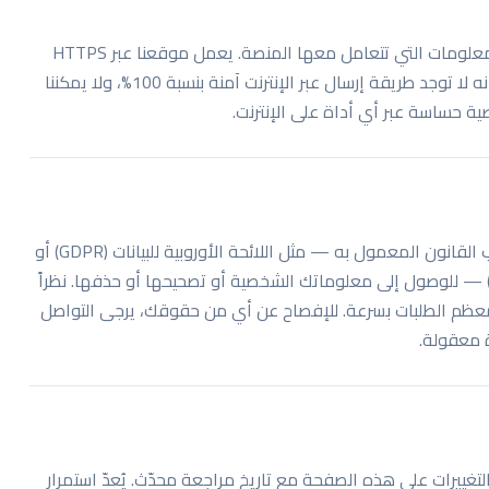
نطبّق تدابير تقنية تتوافق مع معايير الصناعة لحماية المعلومات التي تتعامل معها المنصة. يعمل موقعنا عبر HTTPS
وتجري معالجة الملفات في تخزين مؤقت معزول. غير أنه لا توجد طريقة إرسال عبر الإنترنت آمنة بنسبة 100%، ولا يمكننا
حساسة عبر أي أداة على الإنترنت.
بحسب موقعك الجغرافي، قد يكون لديك حقوق بموجب القانون المعمول به — مثل اللائحة الأوروبية للبيانات (GDPR) أو
انون حماية خصوصية المستهلك في كاليفورنيا (CCPA) — للوصول إلى معلوماتك الشخصية أو تصحيحها أو حذفها. نظراً
معظم الطلبات بسرعة. للإفصاح عن أي من حقوقك، يرجى التواصل
معقولة.
غييرات على هذه الصفحة مع تاريخ مراجعة محدّث. يُعدّ استمرار