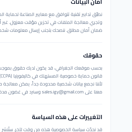
أمان البيانات
ضمان أمان مطلق. ننصحك بتجنب إرسال معلومات شخصية 
حقوقك
ق
لأننا نجمع بيانات شخصية محدودة جداً، يمكن معالجة 
معنا على
sales.igy@gmail.com
وسنرد في غضون مدة 
التغييرات على هذه السياسة
قد نحدّث سياسة الخصوصية هذه من وقت لآخر. ستُنشر الت