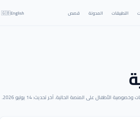
🇬🇧
ت
التطبيقات
المدونة
قصص
English
ة