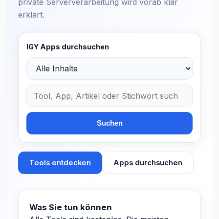
private Serververarbeitung wird vorab klar
erklärt.
IGY Apps durchsuchen
Suchbereich auswählen
Tools, Apps, Blogartikel und Geschichten durchsuchen
Suchen
Tools entdecken
Apps durchsuchen
Was Sie tun können