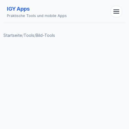
IGY Apps
Praktische Tools und mobile Apps
Startseite
/
Tools
/
Bild-Tools
IGY Assistent
Online — Fragen Sie mich