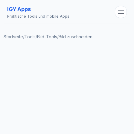
IGY Apps
Praktische Tools und mobile Apps
Startseite
/
Tools
/
Bild-Tools
/
Bild zuschneiden
IGY Assistent
Online — Fragen Sie mich