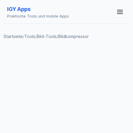
IGY Apps
Praktische Tools und mobile Apps
Startseite
/
Tools
/
Bild-Tools
/
Bildkompressor
IGY Assistent
Online — Fragen Sie mich