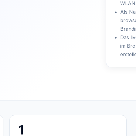
WLAN-
Als Nä
browse
Brandi
Das li
im Bro
erstel
1