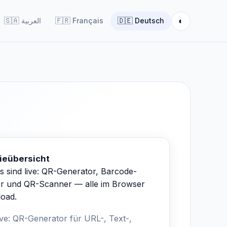
◐
🇸🇦
العربية
🇫🇷
Français
🇩🇪
Deutsch
ieübersicht
s sind live: QR-Generator, Barcode-
r und QR-Scanner — alle im Browser
oad.
live: QR-Generator für URL-, Text-,