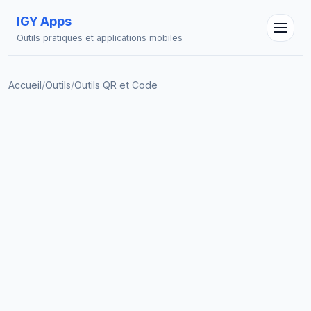
IGY Apps
Outils pratiques et applications mobiles
Accueil
/
Outils
/
Outils QR et Code
Assistant IGY
En ligne — Posez vos questions