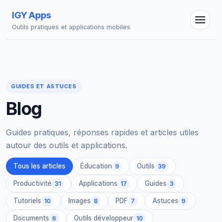
IGY Apps
Outils pratiques et applications mobiles
GUIDES ET ASTUCES
Blog
Assistant IGY
En ligne — Posez vos questions
Guides pratiques, réponses rapides et articles utiles
autour des outils et applications.
Tous les articles
Éducation
Outils
9
39
Productivité
Applications
Guides
31
17
3
Tutoriels
Images
PDF
Astuces
10
8
7
9
Documents
Outils développeur
6
10