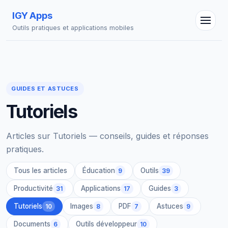
IGY Apps
Outils pratiques et applications mobiles
GUIDES ET ASTUCES
Assistant IGY
Tutoriels
En ligne — Posez vos questions
Articles sur Tutoriels — conseils, guides et réponses
pratiques.
Tous les articles
Éducation
Outils
9
39
Productivité
Applications
Guides
31
17
3
Tutoriels
Images
PDF
Astuces
10
8
7
9
Documents
Outils développeur
6
10