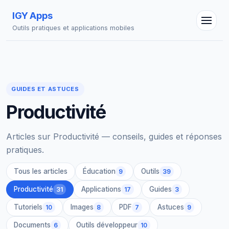
IGY Apps
Outils pratiques et applications mobiles
GUIDES ET ASTUCES
Productivité
Assistant IGY
En ligne — Posez vos questions
Articles sur Productivité — conseils, guides et réponses
pratiques.
Tous les articles
Éducation
Outils
9
39
Productivité
Applications
Guides
31
17
3
Tutoriels
Images
PDF
Astuces
10
8
7
9
Documents
Outils développeur
6
10