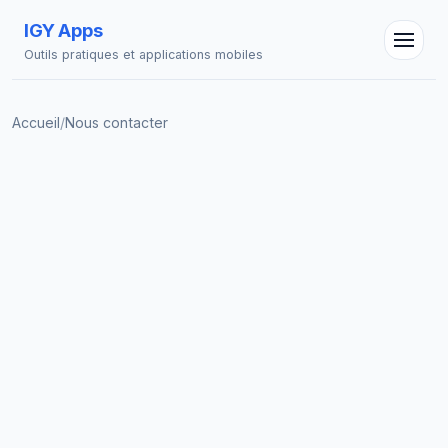
IGY Apps
Outils pratiques et applications mobiles
Assistant IGY
Accueil
/
Nous contacter
En ligne — Posez vos questions