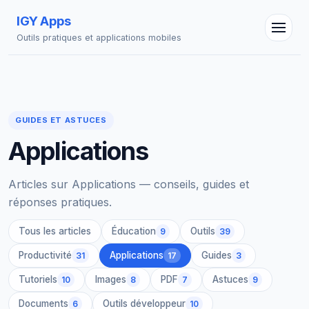
IGY Apps
Outils pratiques et applications mobiles
GUIDES ET ASTUCES
Applications
Assistant IGY
En ligne — Posez vos questions
Articles sur Applications — conseils, guides et
réponses pratiques.
Tous les articles
Éducation
Outils
9
39
Productivité
Applications
Guides
31
17
3
Tutoriels
Images
PDF
Astuces
10
8
7
9
Documents
Outils développeur
6
10