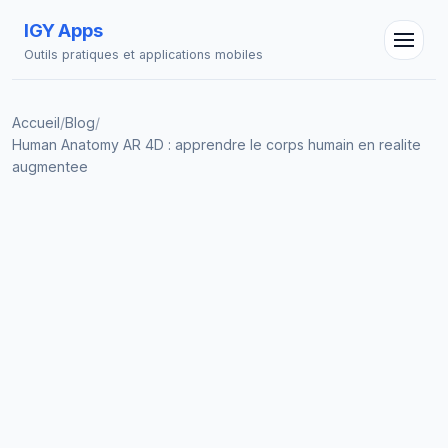
IGY Apps
Outils pratiques et applications mobiles
Accueil
/
Blog
/
Human Anatomy AR 4D : apprendre le corps humain en realite
augmentee
Assistant IGY
En ligne — Posez vos questions