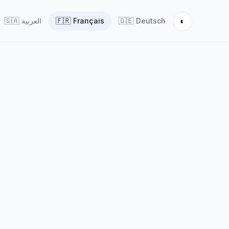
◐
🇸🇦
العربية
🇫🇷
Français
🇩🇪
Deutsch