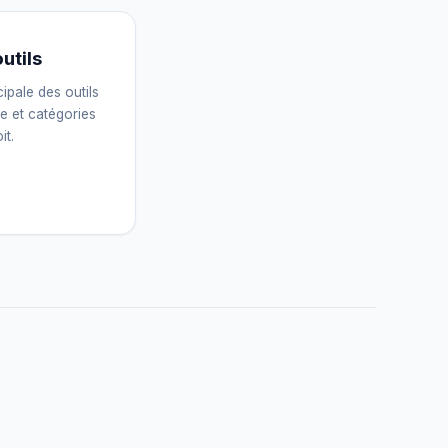
Assistant IGY
utils
En ligne — Posez vos questions
ipale des outils
ve et catégories
t.