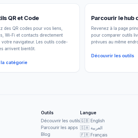
ils QR et Code
Parcourir le hub o
z des QR codes pour vos liens,
Revenez à la page princ
es, Wi-Fi et contacts directement
pour comparer outils li
 votre navigateur. Les outils code-
prévues au même endroi
es arrivent bientôt.
Découvrir les outils
 la catégorie
Outils
Langue
Découvrir les outils
🇬🇧
English
Parcourir les apps
🇸🇦
العربية
Blog
🇫🇷
Français