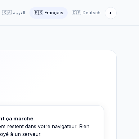
◐
🇸🇦
العربية
🇫🇷
Français
🇩🇪
Deutsch
t ça marche
ers restent dans votre navigateur. Rien
voyé à un serveur.