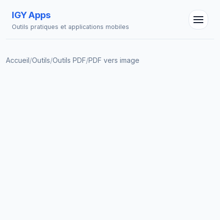
IGY Apps
Outils pratiques et applications mobiles
Accueil
/
Outils
/
Outils PDF
/
PDF vers image
Assistant IGY
En ligne — Posez vos questions