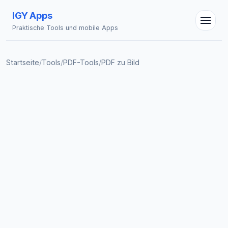
IGY Apps
Praktische Tools und mobile Apps
Startseite
/
Tools
/
PDF-Tools
/
PDF zu Bild
IGY Assistent
Online — Fragen Sie mich