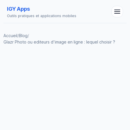
IGY Apps
Outils pratiques et applications mobiles
Accueil
/
Blog
/
Glazr Photo ou editeurs d'image en ligne : lequel choisir ?
Assistant IGY
En ligne — Posez vos questions