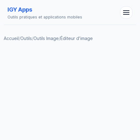
IGY Apps
Outils pratiques et applications mobiles
Accueil
/
Outils
/
Outils Image
/
Éditeur d’image
Assistant IGY
En ligne — Posez vos questions