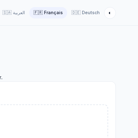
◐
🇸🇦
العربية
🇫🇷
Français
🇩🇪
Deutsch
.