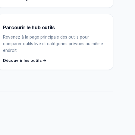
Assistant IGY
En ligne — Posez vos questions
Parcourir le hub outils
Revenez à la page principale des outils pour
comparer outils live et catégories prévues au même
endroit.
Découvrir les outils →