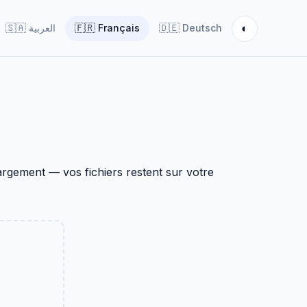
◐
🇸🇦
العربية
🇫🇷
Français
🇩🇪
Deutsch
gement — vos fichiers restent sur votre