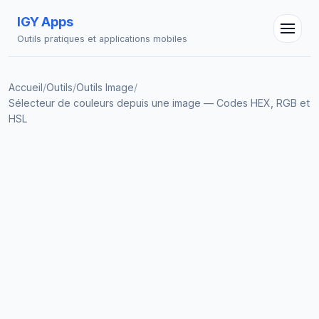
IGY Apps
Outils pratiques et applications mobiles
Accueil
/
Outils
/
Outils Image
/
Sélecteur de couleurs depuis une image — Codes HEX, RGB et
HSL
Assistant IGY
En ligne — Posez vos questions