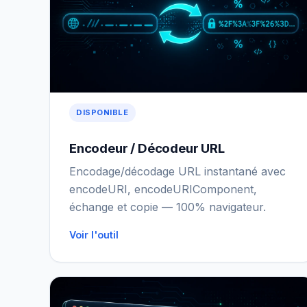
DISPONIBLE
Encodeur / Décodeur URL
Encodage/décodage URL instantané avec
encodeURI, encodeURIComponent,
échange et copie — 100% navigateur.
Voir l'outil