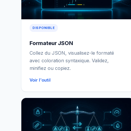
DISPONIBLE
Formateur JSON
Collez du JSON, visualisez-le formaté
avec coloration syntaxique. Validez,
minifiez ou copiez.
Voir l'outil