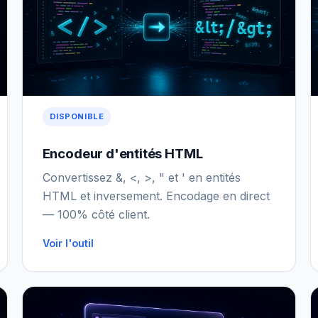
DISPONIBLE
Encodeur d'entités HTML
Convertissez &, <, >, " et ' en entités
HTML et inversement. Encodage en direct
— 100% côté client.
Voir l'outil