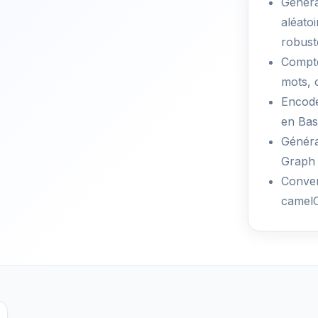
Généra
aléato
robust
Compte
mots, 
Encode
en Bas
Généra
Graph 
Conver
camelC