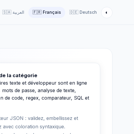
◐
🇸🇦
العربية
🇫🇷
Français
🇩🇪
Deutsch
de la catégorie
taires texte et développeur sont en ligne
mots de passe, analyse de texte,
on de code, regex, comparateur, SQL et
eur JSON : validez, embellissez et
ez avec coloration syntaxique.