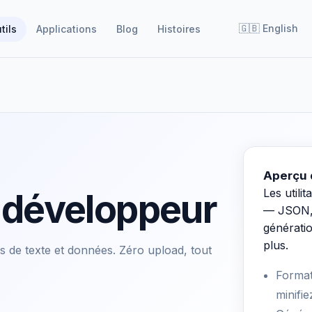
🇬🇧
English
tils
Applications
Blog
Histoires
Aperçu 
Les utili
& développeur
— JSON, 
générati
plus.
es de texte et données. Zéro upload, tout
Format
minifi