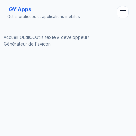
IGY Apps
Outils pratiques et applications mobiles
Accueil
/
Outils
/
Outils texte & développeur
/
Générateur de Favicon
Assistant IGY
En ligne — Posez vos questions